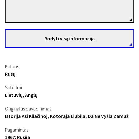
Andrej Končialovskij
Režisierius(-ė)
Rodyti visą informaciją
Kalbos
Rusų
Subtitrai
Lietuvių, Anglų
Originalus pavadinimas
Istorija Asi Kliačinoj, Kotoraja Liubila, Da Ne Vyšla Zamuž
Pagamintas
1967: Rusija