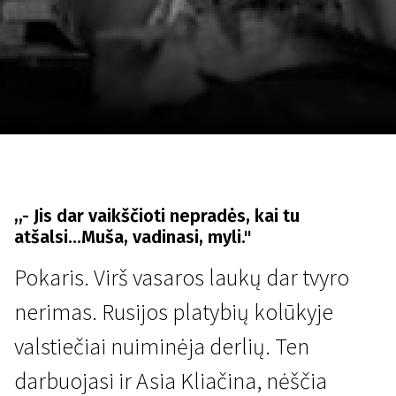
Lapkričio 5 - 22
2026
,,- Jis dar vaikščioti nepradės, kai tu
atšalsi...Muša, vadinasi, myli."
Pokaris. Virš vasaros laukų dar tvyro
nerimas. Rusijos platybių kolūkyje
valstiečiai nuiminėja derlių. Ten
darbuojasi ir Asia Kliačina, nėščia