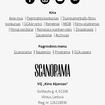
Kita
Apie mus
|
Pagrindinis konkursas
|
Trumpametražių filmų
konkursas
|
SCA kryptys
|
Renginiai
|
MIOB
|
Filmų platinimas
|
Filmai peržiūrai
|
Rėmėjai ir partnerystės
|
Žiniasklaida
|
Savanoriai
|
Archyvas
Pagrindinis menu
Scanorama
|
Naujienos
|
Programa
|
SCA vasara
VšĮ „Kino Aljansas“
Goštauto g. 4, 01106
Vilnius,
Lietuva
Reg. nr. 126218936