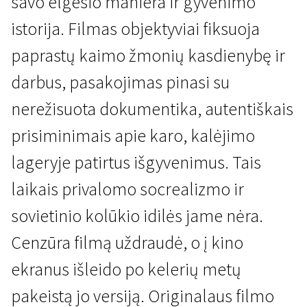
savo elgesio maniera ir gyvenimo
istorija. Filmas objektyviai fiksuoja
paprastų kaimo žmonių kasdienybę ir
darbus, pasakojimas pinasi su
nerežisuota dokumentika, autentiškais
prisiminimais apie karo, kalėjimo
lageryje patirtus išgyvenimus. Tais
laikais privalomo socrealizmo ir
sovietinio kolūkio idilės jame nėra.
Cenzūra filmą uždraudė, o į kino
ekranus išleido po kelerių metų
pakeistą jo versiją. Originalaus filmo