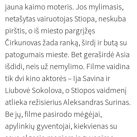
jauna kaimo moteris. Jos mylimasis,
netašytas vairuotojas Stiopa, neskuba
pirštis, o iš miesto pargrįžęs
Čirkunovas žada ranką, širdį ir butą su
Scanoramos klasika. „Mosfilm“ legendos
patogumais mieste. Bet geraširdė Asia
Asios Kliačinos, kuri mylėjo,
išdidi, neis už nemylimo. Filme vaidina
bet neištekėjo, istorija
tik dvi kino aktorės – Ija Savina ir
1 val. 33 min. | Drama | N/A
Liubovė Sokolova, o Stiopos vaidmenį
atlieka režisierius Aleksandras Surinas.
Be jų, filme pasirodo mėgėjai,
apylinkių gyventojai, kiekvienas su