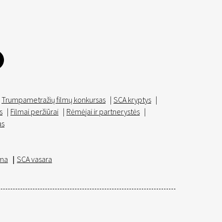
Trumpametražių filmų konkursas
|
SCA kryptys
|
s
|
Filmai peržiūrai
|
Rėmėjai ir partnerystės
|
as
ma
|
SCA vasara