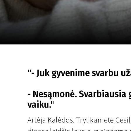
Lapkričio 5 - 22
2026
"- Juk gyvenime svarbu už
- Nesąmonė. Svarbiausia g
vaiku."
Artėja Kalėdos. Trylikametė Cesilij