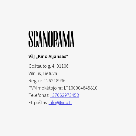
VšĮ „Kino Aljansas“
Goštauto g. 4, 01106
Vilnius,
Lietuva
Reg. nr. 126218936
PVM mokėtojo nr.: LT100004645810
Telefonas:
+37062973453
El. paštas:
info@kino.lt