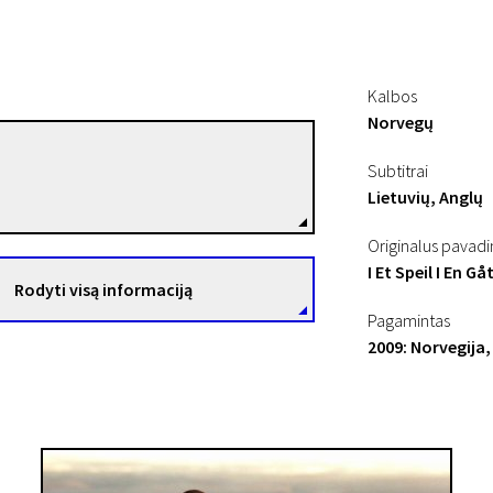
Kalbos
Norvegų
Jesper W. Nielsen
Subtitrai
Režisierius(-ė)
Lietuvių, Anglų
Originalus pavad
I Et Speil I En Gå
Rodyti visą informaciją
Pagamintas
2009: Norvegija,