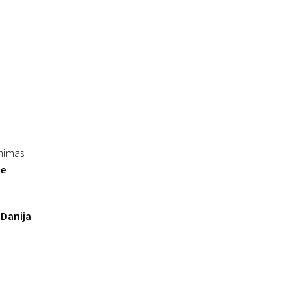
inimas
te
 Danija