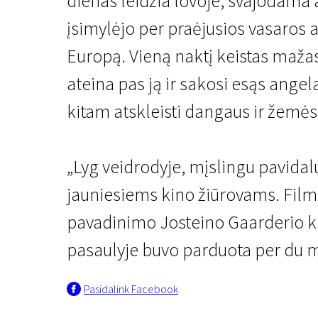
dienas leidžia lovoje, svajodama a
įsimylėjo per praėjusios vasaros a
Europą. Vieną naktį keistas mažas
ateina pas ją ir sakosi esąs angela
kitam atskleisti dangaus ir žemės
Atsivesk mamą ir tėtį
Lyg veidrodyje, mįsling
„Lyg veidrodyje, mįslingu pavidalu
jauniesiems kino žiūrovams. Film
1 val. 40 min. | Drama | N/A
pavadinimo Josteino Gaarderio k
pasaulyje buvo parduota per du m
Pasidalink Facebook