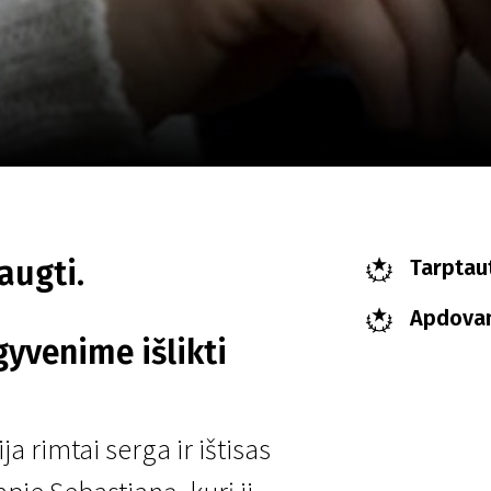
LT
Scanorama
Naujienos
Program
augti.
Tarptaut
Apdovan
yvenime išlikti
a rimtai serga ir ištisas