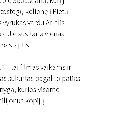
pie Sebastianą, kurį ji
tostogų kelionę į Pietų
 vyrukas vardu Arielis
s. Jie susitaria vienas
 paslaptis.
u pavidalu
“ – tai filmas vaikams ir
as sukurtas pagal to paties
nygą, kurios visame
ilijonus kopijų.