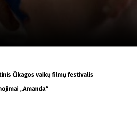
a
SCA vasara
...
inis Čikagos vaikų filmų festivalis
ojimai „Amanda“