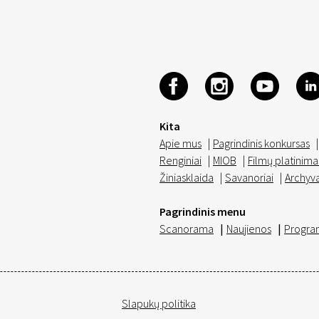
Kita
Apie mus
|
Pagrindinis konkursas
|
Renginiai
|
MIOB
|
Filmų platinima
Žiniasklaida
|
Savanoriai
|
Archyv
Pagrindinis menu
Scanorama
|
Naujienos
|
Progra
Slapukų politika