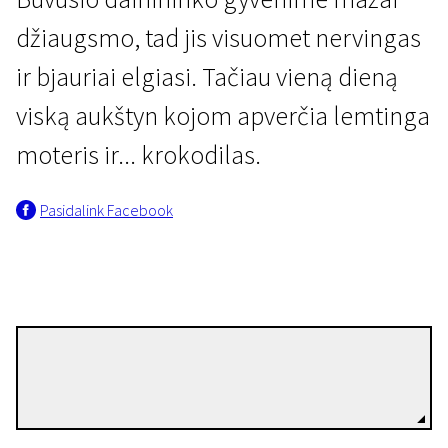
džiaugsmo, tad jis visuomet nervingas
ir bjauriai elgiasi. Tačiau vieną dieną
viską aukštyn kojom apverčia lemtinga
moteris ir... krokodilas.
Jauna Estija Trumpai
Pasidalink Facebook
Krokodilas
17 min. | Animacinis | N/A
Kaspar Jancis
Režisierius(-ė)