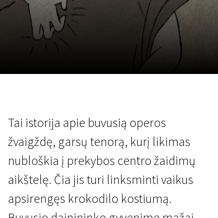
Lapkričio 5 - 22
2026
Tai istorija apie buvusią operos
žvaigždę, garsų tenorą, kurį likimas
nubloškia į prekybos centro žaidimų
aikštelę. Čia jis turi linksminti vaikus
apsirengęs krokodilo kostiumą.
Buvusio dainininko gyvenime mažai