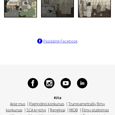
Pasidalink Facebook
Kita
Apie mus
|
Pagrindinis konkursas
|
Trumpametražių filmų
konkursas
|
SCA kryptys
|
Renginiai
|
MIOB
|
Filmų platinimas