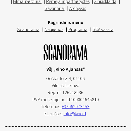
|
Filmai peržiūrai
|
Rėmėjai ir partnerystės
|
Žiniasklaida
|
Savanoriai
|
Archyvas
Pagrindinis menu
Scanorama
|
Naujienos
|
Programa
|
SCA vasara
VšĮ „Kino Aljansas“
Goštauto g. 4, 01106
Vilnius,
Lietuva
Reg. nr. 126218936
PVM mokėtojo nr.: LT100004645810
Telefonas:
+37062973453
El. paštas:
info@kino.lt