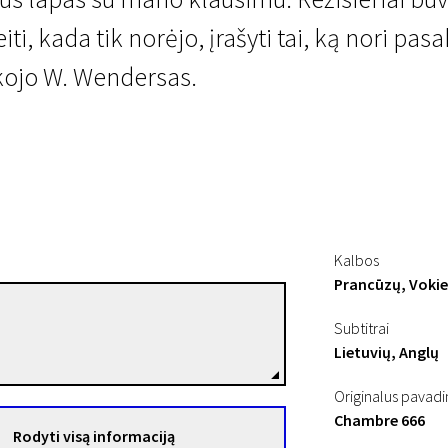
ti, kada tik norėjo, įrašyti tai, ką nori pasa
kojo W. Wendersas.
Kalbos
Prancūzų, Vokie
Wim Wenders
Subtitrai
Režisierius(-ė)
Lietuvių, Anglų
Originalus pavad
Chambre 666
Rodyti visą informaciją