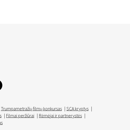
Trumpametražių filmų konkursas
|
SCA kryptys
|
s
|
Filmai peržiūrai
|
Rėmėjai ir partnerystės
|
as