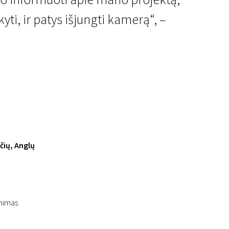
kyti, ir patys išjungti kamerą“, –
čių, Anglų
inimas