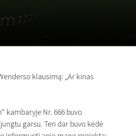
a
SCA vasara
...
o Wenderso klausimą: „Ar kinas
en“ kambaryje Nr. 666 buvo
išjungtu garsu. Ten dar buvo kėdė
uvo informuoti apie mano projektą;