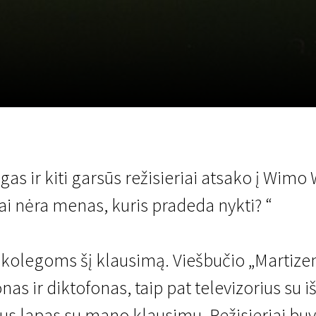
LT
Scanorama
Naujienos
Program
gas ir kiti garsūs režisieriai atsako į Wim
ai nėra menas, kuris pradeda nykti? “
u kolegoms šį klausimą. Viešbučio „Martiz
s ir diktofonas, taip pat televizorius su 
riaus lapas su mano klausimu. Režisieriai b