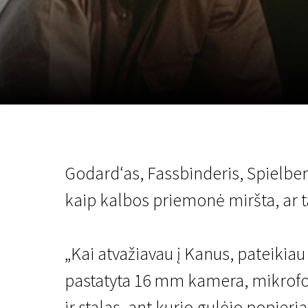
Lapkričio 5 - 22
2026
Godard‘as, Fassbinderis, Spielber
kaip kalbos priemonė miršta, ar t
„Kai atvažiavau į Kanus, pateikia
pastatyta 16 mm kamera, mikrofona
ir stalas, ant kurio gulėjo popie