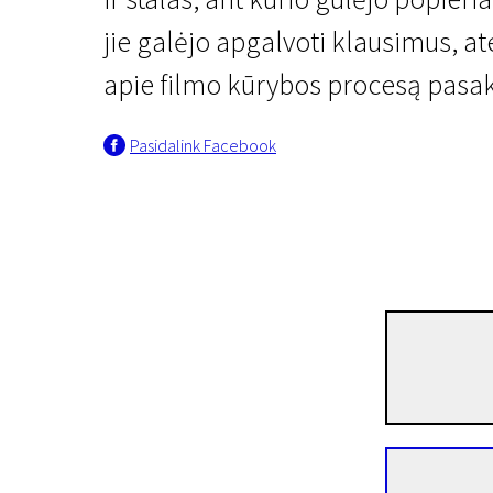
jie galėjo apgalvoti klausimus, atei
apie filmo kūrybos procesą pasa
Pasidalink Facebook
Wimas Wendersas iš arčiau
666-as kambarys
45 min. | Dokumentinis | N/A