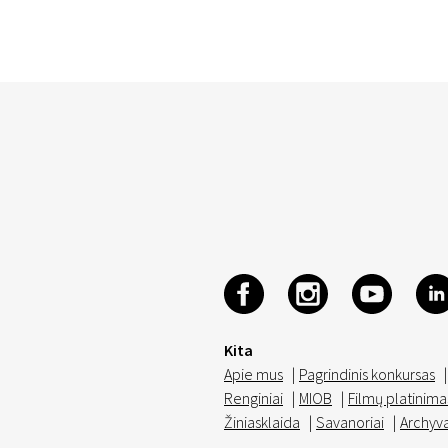
Kita
Apie mus
|
Pagrindinis konkursas
|
Renginiai
|
MIOB
|
Filmų platinima
Žiniasklaida
|
Savanoriai
|
Archyv