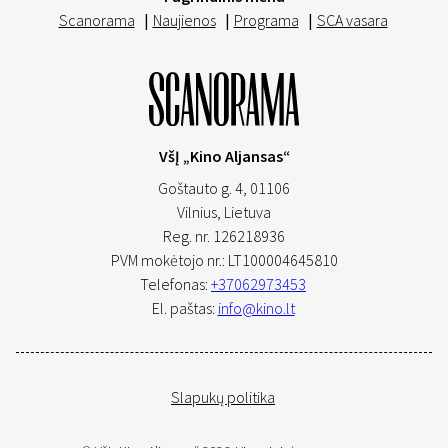
Scanorama
|
Naujienos
|
Programa
|
SCA vasara
VšĮ „Kino Aljansas“
Goštauto g. 4, 01106
Vilnius,
Lietuva
Reg. nr. 126218936
PVM mokėtojo nr.: LT100004645810
Telefonas:
+37062973453
El. paštas:
info@kino.lt
Slapukų politika