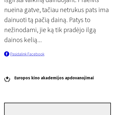
nueina gatve, tačiau netrukus pats ima
dainuoti tą pačią dainą. Patys to
nežinodami, jie ką tik pradėjo ilgą
dainos kelią...
Trumpametražių filmų naktis „Europos pašvaistė“
Pasidalink Facebook
Sklando ore daina...
9 min. | Drama | N/A
Europos kino akademijos apdovanojimai
Yohann Gloaguen