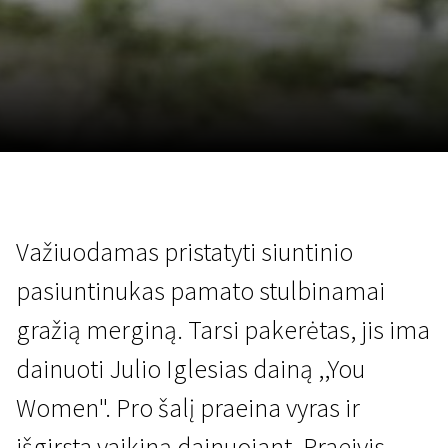
Lapkričio 5 - 22
2026
Važiuodamas pristatyti siuntinio
pasiuntinukas pamato stulbinamai
gražią merginą. Tarsi pakerėtas, jis ima
dainuoti Julio Iglesias dainą ,,You
Women". Pro šalį praeina vyras ir
išgirsta vaikiną dainuojant. Praeivis