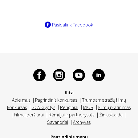
Pasidalink Facebook
Kita
Apie mus
|
Pagrindinis konkursas
|
Trumpametražių filmų
konkursas
|
SCA kryptys
|
Renginiai
|
MIOB
|
Filmų platinimas
|
Filmai peržiūrai
|
Rėmėjai ir partnerystės
|
Žiniasklaida
|
Savanoriai
|
Archyvas
Pagrindinis menu