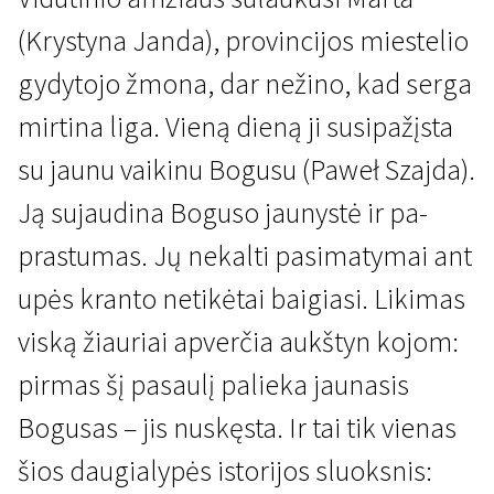
(Krystyna Janda), provincijos miestelio
gydytojo žmona, dar nežino, kad serga
mirtina liga. Vieną dieną ji susipažįsta
su jaunu vaikinu Bogusu (Paweł Szajda).
Kertant Europą
Ją sujaudina Boguso jaunystė ir pa­
Ajerai
prastumas. Jų nekalti pasimatymai ant
1 val. 25 min. | Drama | N/A
upės kranto netikėtai baigiasi. Likimas
viską žiauriai apverčia aukštyn kojom:
pirmas šį pasaulį palieka jaunasis
Bogusas – jis nuskęsta. Ir tai tik vienas
šios daugialypės istorijos sluoksnis: