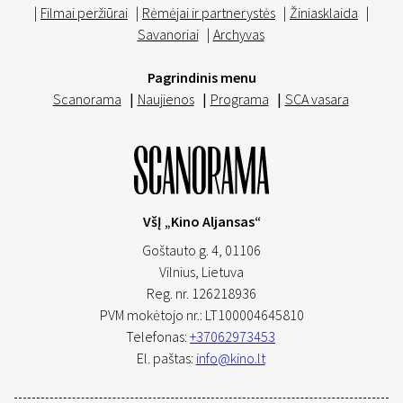
|
Filmai peržiūrai
|
Rėmėjai ir partnerystės
|
Žiniasklaida
|
Savanoriai
|
Archyvas
Pagrindinis menu
Scanorama
|
Naujienos
|
Programa
|
SCA vasara
VšĮ „Kino Aljansas“
Goštauto g. 4, 01106
Vilnius,
Lietuva
Reg. nr. 126218936
PVM mokėtojo nr.: LT100004645810
Telefonas:
+37062973453
El. paštas:
info@kino.lt