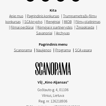
Kita
Apie mus
|
Pagrindinis konkursas
|
Trumpametražių filmų
konkursas
|
SCA kryptys
|
Renginiai
|
MIOB
|
Filmų platinimas
|
Filmai peržiūrai
|
Rėmėjai ir partnerystės
|
Žiniasklaida
|
Savanoriai
|
Archyvas
Pagrindinis menu
Scanorama
|
Naujienos
|
Programa
|
SCA vasara
VšĮ „Kino Aljansas“
Goštauto g. 4, 01106
Vilnius,
Lietuva
Reg. nr. 126218936