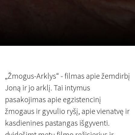
Lapkričio 5 - 22
2026
„Žmogus-Arklys“ - filmas apie žemdirbį
Joną ir jo arklį. Tai intymus
pasakojimas apie egzistencinį
žmogaus ir gyvulio ryšį, apie vienatvę ir
kasdienines pastangas išgyventi.
dvidešimt metų filmo režisierius ir