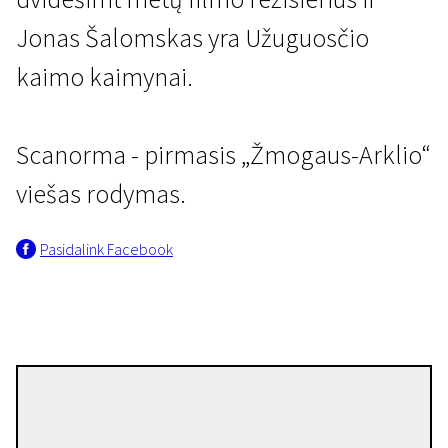
Jonas Šalomskas yra Užuguosčio
kaimo kaimynai.
Scanorma - pirmasis „Žmogaus-Arklio“
Baltijos premjeros
viešas rodymas.
Žmogus-arklys
Pasidalink Facebook
1 val. 12 min. | Dokumentinis | N/A
Audrius Mickevičius
Režisierius(-ė)