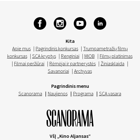
Kita
Apie mus
|
Pagrindinis konkursas
|
Trumpametražių filmų
konkursas
|
SCA kryptys
|
Renginiai
|
MIOB
|
Filmų platinimas
|
Filmai peržiūrai
|
Rėmėjai ir partnerystės
|
Žiniasklaida
|
Savanoriai
|
Archyvas
Pagrindinis menu
Scanorama
|
Naujienos
|
Programa
|
SCA vasara
VšĮ „Kino Aljansas“