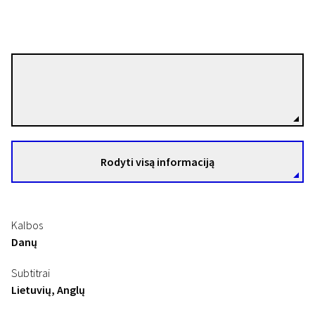
Christina Rosendahl
Režisierius(-ė)
Rodyti visą informaciją
Kalbos
Danų
Subtitrai
Lietuvių, Anglų