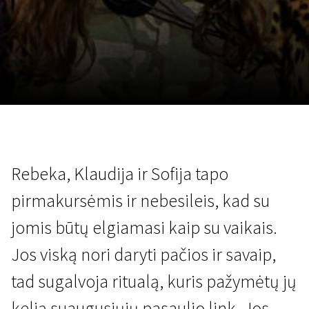
Lapkričio 5 - 22
2026
Rebeka, Klaudija ir Sofija tapo
pirmakursėmis ir nebesileis, kad su
jomis būtų elgiamasi kaip su vaikais.
Jos viską nori daryti pačios ir savaip,
tad sugalvoja ritualą, kuris pažymėtų jų
kelią suaugusiųjų pasaulio link. Jos