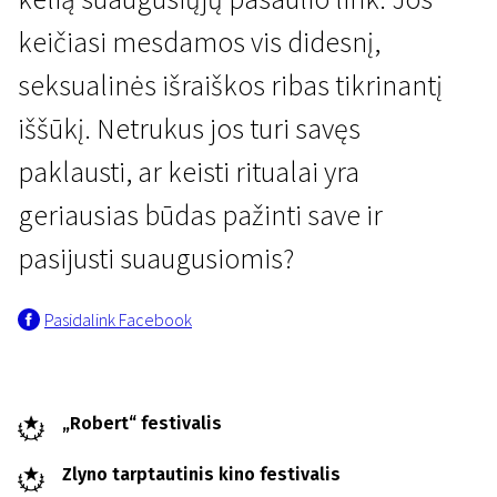
keičiasi mesdamos vis didesnį,
seksualinės išraiškos ribas tikrinantį
iššūkį. Netrukus jos turi savęs
paklausti, ar keisti ritualai yra
Scanoramos naujienos
geriausias būdas pažinti save ir
Mažos didelės mergaitės
pasijusti suaugusiomis?
1 val. 30 min. | Drama | N/A
Pasidalink Facebook
„Robert“ festivalis
Zlyno tarptautinis kino festivalis