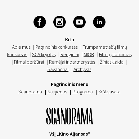
Kita
Apie mus
|
Pagrindinis konkursas
|
Trumpametražių filmų
konkursas
|
SCA kryptys
|
Renginiai
|
MIOB
|
Filmų platinimas
|
Filmai peržiūrai
|
Rėmėjai ir partnerystės
|
Žiniasklaida
|
Savanoriai
|
Archyvas
Pagrindinis menu
Scanorama
|
Naujienos
|
Programa
|
SCA vasara
VšĮ „Kino Aljansas“