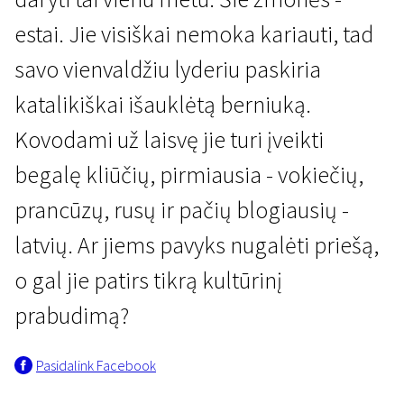
estai. Jie visiškai nemoka kariauti, tad
savo vienvaldžiu lyderiu paskiria
katalikiškai išauklėtą berniuką.
Kovodami už laisvę jie turi įveikti
Vaidybiniai filmai
begalę kliūčių, pirmiausia - vokiečių,
Ginkluoti vyrai
prancūzų, rusų ir pačių blogiausių -
1 val. 49 min. | Komedija, Veiksmo | N/A
latvių. Ar jiems pavyks nugalėti priešą,
o gal jie patirs tikrą kultūrinį
prabudimą?
Pasidalink Facebook