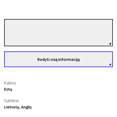
Kaaren Kaer
Režisierius(-ė)
Rodyti visą informaciją
Kalbos
Estų
Subtitrai
Lietuvių, Anglų