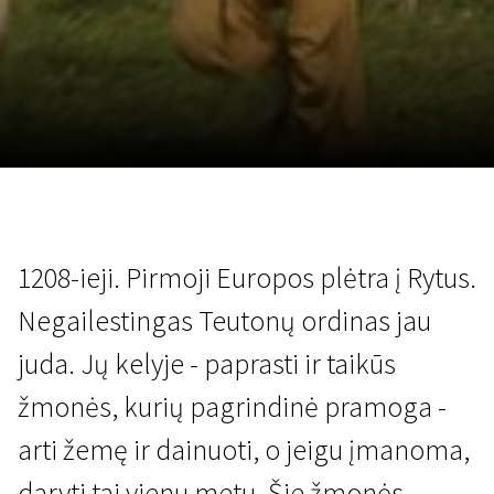
Lapkričio 5 - 22
2026
1208-ieji. Pirmoji Europos plėtra į Rytus.
Negailestingas Teutonų ordinas jau
juda. Jų kelyje - paprasti ir taikūs
žmonės, kurių pagrindinė pramoga -
arti žemę ir dainuoti, o jeigu įmanoma,
daryti tai vienu metu. Šie žmonės -