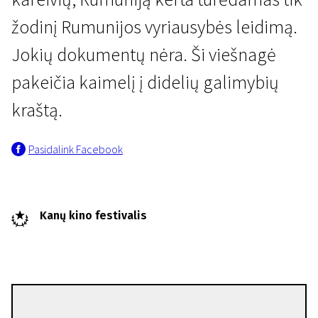
žodinį Rumunijos vyriausybės leidimą.
Jokių dokumentų nėra. Ši viešnagė
pakeičia kaimelį į didelių galimybių
kraštą.
Specialioji programa „Kertant Europą“
Pasidalink Facebook
California Dreamin' (nebaigta)
2 val. 35 min. | Drama, Komedija, Karinis | N/A
Kanų kino festivalis
Cristian Nemescu