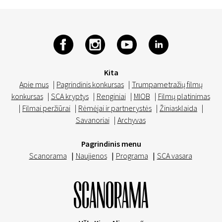
Kita
Apie mus
|
Pagrindinis konkursas
|
Trumpametražių filmų
konkursas
|
SCA kryptys
|
Renginiai
|
MIOB
|
Filmų platinimas
|
Filmai peržiūrai
|
Rėmėjai ir partnerystės
|
Žiniasklaida
|
Savanoriai
|
Archyvas
Pagrindinis menu
Scanorama
|
Naujienos
|
Programa
|
SCA vasara