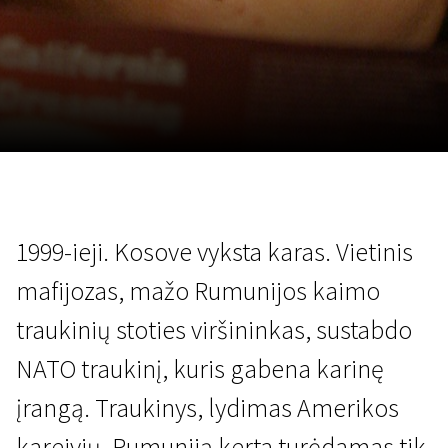
Lapkričio 5 - 22
2026
1999-ieji. Kosove vyksta karas. Vietinis
mafijozas, mažo Rumunijos kaimo
traukinių stoties viršininkas, sustabdo
NATO traukinį, kuris gabena karinę
įrangą. Traukinys, lydimas Amerikos
kareivių, Rumuniją kerta turėdamas tik