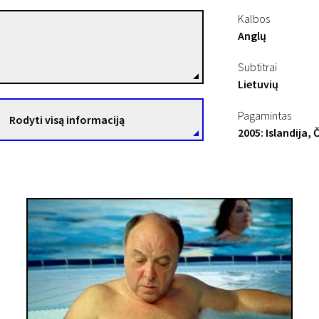
Kalbos
Anglų
Grímur Hákonarson
Režisierius(-ė)
Subtitrai
Lietuvių
Pagamintas
Rodyti visą informaciją
2005: Islandija, Č