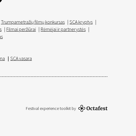
Trumpametražių filmų konkursas
|
SCA kryptys
|
s
|
Filmai peržiūrai
|
Rėmėjai ir partnerystės
|
as
ma
|
SCA vasara
Festival experience toolkit by