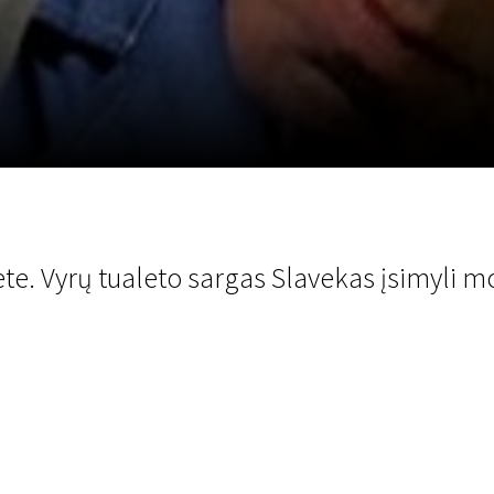
LT
Scanorama
Naujienos
Program
ete. Vyrų tualeto sargas Slavekas įsimyli mo