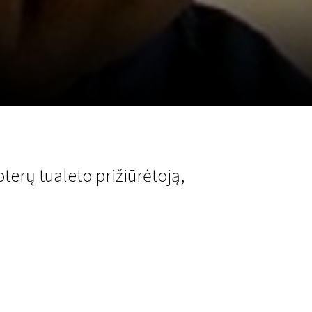
a
SCA vasara
...
terų tualeto prižiūrėtoją,