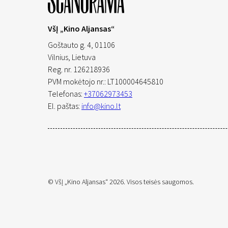
VšĮ „Kino Aljansas“
Goštauto g. 4, 01106
Vilnius,
Lietuva
Reg. nr. 126218936
PVM mokėtojo nr.: LT100004645810
Telefonas:
+37062973453
El. paštas:
info@kino.lt
© VšĮ „Kino Aljansas“ 2026. Visos teisės saugomos.