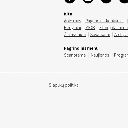
Kita
Apie mus
|
Pagrindinis konkursas
|
Renginiai
|
MIOB
|
Filmų platinima
Žiniasklaida
|
Savanoriai
|
Archyv
Pagrindinis menu
Scanorama
|
Naujienos
|
Progra
Slapukų politika