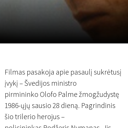
Lapkričio 5 - 22
2026
Filmas pasakoja apie pasaulį sukrėtusį
įvykį – Švedijos ministro
pirmininko Olofo Palme žmogžudystę
1986-ųjų sausio 28 dieną. Pagrindinis
šio trilerio herojus –
policininkas Rodžeris Nymanas. Jis