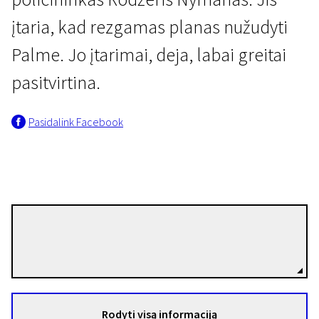
įtaria, kad rezgamas planas nužudyti
Palme. Jo įtarimai, deja, labai greitai
pasitvirtina.
Pasidalink Facebook
Specialioji programa „Nusikaltimas ir bausmė“
Paskutinis kontraktas
1 val. 54 min. | Kriminalinis, Trileris | N/A
Kjell Sundvall
Režisierius(-ė)
Rodyti visą informaciją