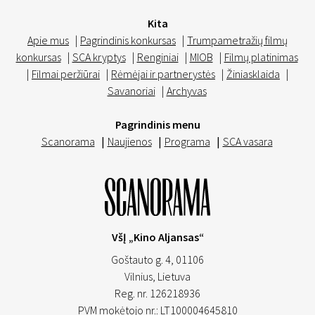
Kita
Apie mus
|
Pagrindinis konkursas
|
Trumpametražių filmų
konkursas
|
SCA kryptys
|
Renginiai
|
MIOB
|
Filmų platinimas
|
Filmai peržiūrai
|
Rėmėjai ir partnerystės
|
Žiniasklaida
|
Savanoriai
|
Archyvas
Pagrindinis menu
Scanorama
|
Naujienos
|
Programa
|
SCA vasara
VšĮ „Kino Aljansas“
Goštauto g. 4, 01106
Vilnius,
Lietuva
Reg. nr. 126218936
PVM mokėtojo nr.: LT100004645810