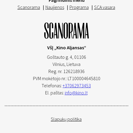
Pagrindinis menu
Scanorama
|
Naujienos
|
Programa
|
SCA vasara
VšĮ „Kino Aljansas“
Goštauto g. 4, 01106
Vilnius,
Lietuva
Reg. nr. 126218936
PVM mokėtojo nr.: LT100004645810
Telefonas:
+37062973453
El. paštas:
info@kino.lt
Slapukų politika