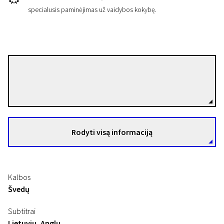
specialusis paminėjimas už vaidybos kokybę.
Colin Nutley
Režisierius(-ė)
Rodyti visą informaciją
Kalbos
Švedų
Subtitrai
Lietuvių, Anglų