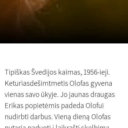
Lapkričio 5 - 22
2026
Tipiškas Švedijos kaimas, 1956-ieji.
Keturiasdešimtmetis Olofas gyvena
vienas savo ūkyje. Jo jaunas draugas
Erikas popietėmis padeda Olofui
nudirbti darbus. Vieną dieną Olofas
nutaria paduoti į laikraštį skelbimą,