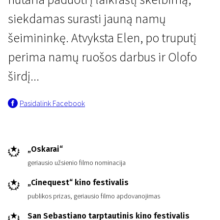
siekdamas surasti jauną namų
šeimininkę. Atvyksta Elen, po truputį
perima namų ruošos darbus ir Olofo
širdį...
Prisimename Šiaurės klasiką
Pasidalink Facebook
Po saule
2 val. 5 min. | Drama | N/A
„Oskarai“
geriausio užsienio filmo nominacija
„Cinequest“ kino festivalis
publikos prizas, geriausio filmo apdovanojimas
San Sebastiano tarptautinis kino festivalis