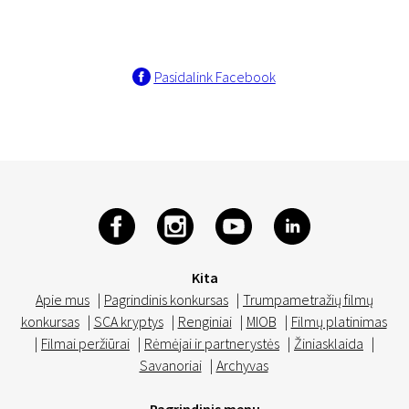
Pasidalink Facebook
Kita
Apie mus
|
Pagrindinis konkursas
|
Trumpametražių filmų
konkursas
|
SCA kryptys
|
Renginiai
|
MIOB
|
Filmų platinimas
|
Filmai peržiūrai
|
Rėmėjai ir partnerystės
|
Žiniasklaida
|
Savanoriai
|
Archyvas