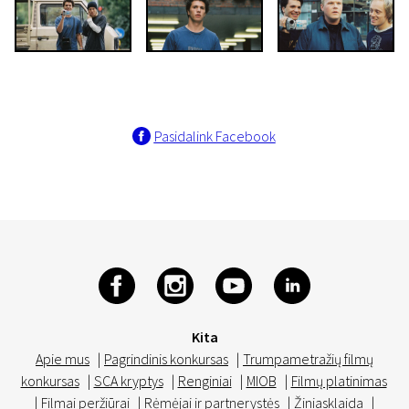
Pasidalink Facebook
Kita
Apie mus
|
Pagrindinis konkursas
|
Trumpametražių filmų
konkursas
|
SCA kryptys
|
Renginiai
|
MIOB
|
Filmų platinimas
|
Filmai peržiūrai
|
Rėmėjai ir partnerystės
|
Žiniasklaida
|