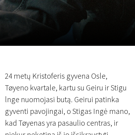
Lapkričio 5 - 22
2026
24 metų Kristoferis gyvena Osle,
Tøyeno kvartale, kartu su Geiru ir Stigu
lnge nuomojasi butą. Geirui patinka
gyventi pavojingai, o Stigas Ingė mano,
kad Tøyenas yra pasaulio centras, ir
niekur neketina iš jo išsikraustyti.