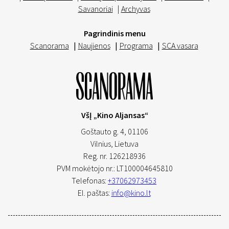
Savanoriai
|
Archyvas
Pagrindinis menu
Scanorama
|
Naujienos
|
Programa
|
SCA vasara
VšĮ „Kino Aljansas“
Goštauto g. 4, 01106
Vilnius,
Lietuva
Reg. nr. 126218936
PVM mokėtojo nr.: LT100004645810
Telefonas:
+37062973453
El. paštas:
info@kino.lt