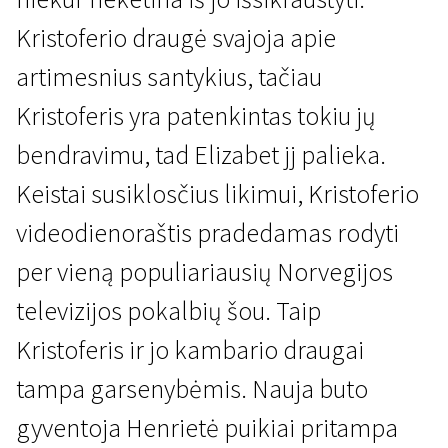
Kristoferio draugė svajoja apie
artimesnius santykius, tačiau
Kristoferis yra patenkintas tokiu jų
bendravimu, tad Elizabet jj palieka.
Norvegijos kino panorama
Keistai susiklosčius likimui, Kristoferio
Draugelis
videodienoraštis pradedamas rodyti
1 val. 40 min. | Drama, Komedija, Nuotykių | N/A
per vieną populiariausių Norvegijos
televizijos pokalbių šou. Taip
Kristoferis ir jo kambario draugai
tampa garsenybėmis. Nauja buto
gyventoja Henrietė puikiai pritampa