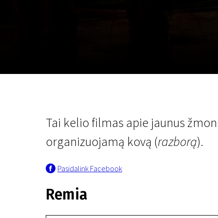
Lapkričio 5 - 22
2026
Tai kelio filmas apie jaunus žmone
organizuojamą kovą (
razborą
).
Pasidalink Facebook
Remia