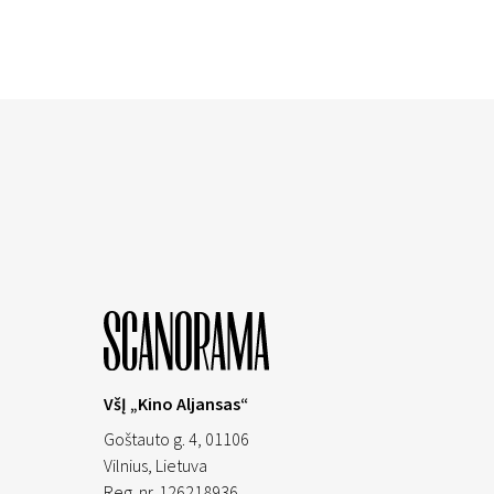
VšĮ „Kino Aljansas“
Goštauto g. 4, 01106
Vilnius,
Lietuva
Reg. nr. 126218936