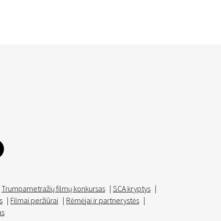
Trumpametražių filmų konkursas
|
SCA kryptys
|
s
|
Filmai peržiūrai
|
Rėmėjai ir partnerystės
|
as