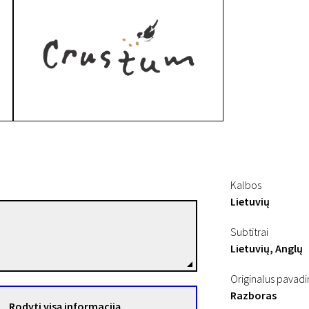
Kalbos
Lietuvių
Silvija Kuodytė
Subtitrai
Režisierius(-ė)
Lietuvių, Anglų
Originalus pavad
Razboras
Rodyti visą informaciją