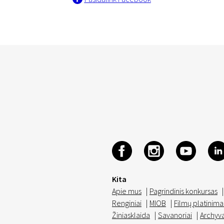
Kita
Apie mus
|
Pagrindinis konkursas
|
Renginiai
|
MIOB
|
Filmų platinima
Žiniasklaida
|
Savanoriai
|
Archyv