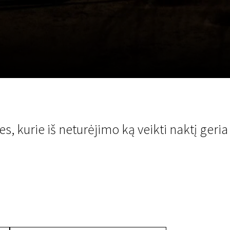
LT
Scanorama
Naujienos
Program
s, kurie iš neturėjimo ką veikti naktį geria