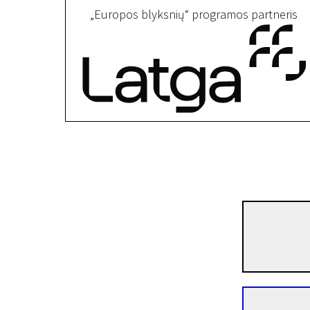
„Europos blyksnių“ programos partneris
Trumpametražių filmų konkursas EUROPOS BLYKSNIAI
Razboras
18 min. | Kelio filmas | N-13