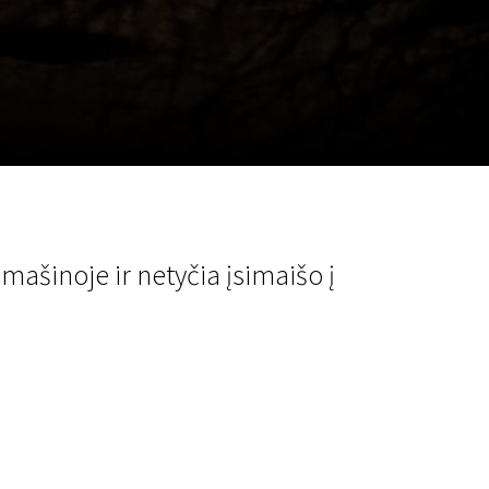
a
SCA vasara
...
 mašinoje ir netyčia įsimaišo į