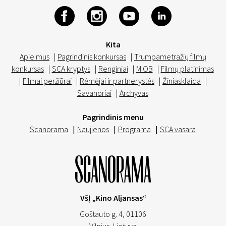
Kita
Apie mus
|
Pagrindinis konkursas
|
Trumpametražių filmų
konkursas
|
SCA kryptys
|
Renginiai
|
MIOB
|
Filmų platinimas
|
Filmai peržiūrai
|
Rėmėjai ir partnerystės
|
Žiniasklaida
|
Savanoriai
|
Archyvas
Pagrindinis menu
Scanorama
|
Naujienos
|
Programa
|
SCA vasara
VšĮ „Kino Aljansas“
Goštauto g. 4, 01106