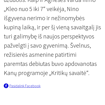
„Kleo nuo 5 iki 7“ veikėja, Nino
išgyvena nerimo ir nežinomybės
kupiną laiką, ir per šį vieną savaitgalį jis
turi galimybę iš naujos perspektyvos
Kertant Europą
pažvelgti į savo gyvenimą. Švelnus,
Nino
režisierės asmenine patirtimi
1 val. 37 min. | Drama | N-13
paremtas debiutas buvo apdovanotas
Kanų programoje „Kritikų savaitė“.
Pasidalink Facebook