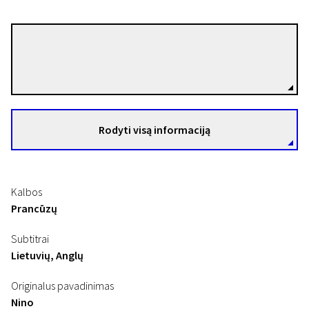
Pauline Loquès
Režisierius(-ė)
Rodyti visą informaciją
Kalbos
Prancūzų
Subtitrai
Lietuvių, Anglų
Originalus pavadinimas
Nino