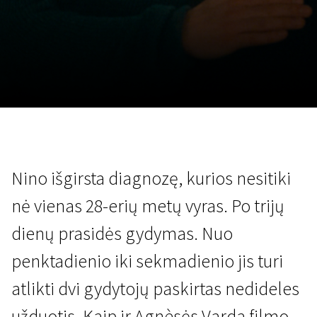
Lapkričio 5 - 22
2026
Nino išgirsta diagnozę, kurios nesitiki
nė vienas 28-erių metų vyras. Po trijų
dienų prasidės gydymas. Nuo
penktadienio iki sekmadienio jis turi
atlikti dvi gydytojų paskirtas nedideles
užduotis. Kaip ir Agnèsės Varda filmo