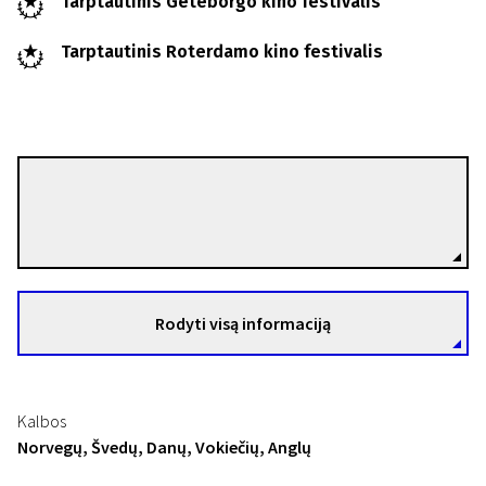
Tarptautinis Geteborgo kino festivalis
Tarptautinis Roterdamo kino festivalis
Henrik Martin Dahlsbakken
Režisierius(-ė)
Rodyti visą informaciją
Kalbos
Norvegų, Švedų, Danų, Vokiečių, Anglų