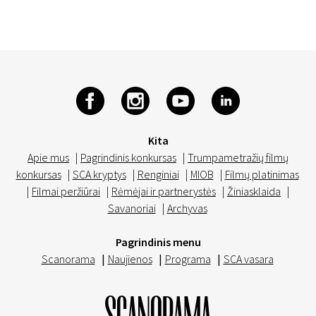
Kita
Apie mus
|
Pagrindinis konkursas
|
Trumpametražių filmų
konkursas
|
SCA kryptys
|
Renginiai
|
MIOB
|
Filmų platinimas
|
Filmai peržiūrai
|
Rėmėjai ir partnerystės
|
Žiniasklaida
|
Savanoriai
|
Archyvas
Pagrindinis menu
Scanorama
|
Naujienos
|
Programa
|
SCA vasara