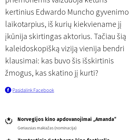
kertinius Edwardo Muncho gyvenimo
laikotarpius, iš kurių kiekviename jį
įkūnija skirtingas aktorius. Tačiau šią
kaleidoskopišką viziją vienija bendri
Naujienos iš Šiaurės
klausimai: kas buvo šis išskirtinis
Munchas
žmogus, kas skatino jį kurti?
1 val. 44 min. | Drama, Biografinis | N-13
Pasidalink Facebook
Norvegijos kino apdovanojimai „Amanda“
Geriausias makiažas (nominacija)