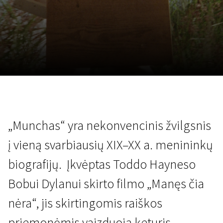
Lapkričio 5 - 22
2026
„Munchas“ yra nekonvencinis žvilgsnis
į vieną svarbiausių XIX–XX a. menininkų
biografijų. Įkvėptas Toddo Hayneso
Bobui Dylanui skirto filmo „Manęs čia
nėra“, jis skirtingomis raiškos
priemonėmis vaizduoja keturis