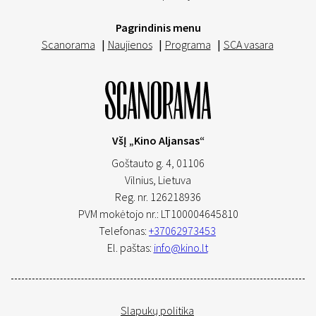
Pagrindinis menu
Scanorama
|
Naujienos
|
Programa
|
SCA vasara
VšĮ „Kino Aljansas“
Goštauto g. 4, 01106
Vilnius,
Lietuva
Reg. nr. 126218936
PVM mokėtojo nr.: LT100004645810
Telefonas:
+37062973453
El. paštas:
info@kino.lt
Slapukų politika