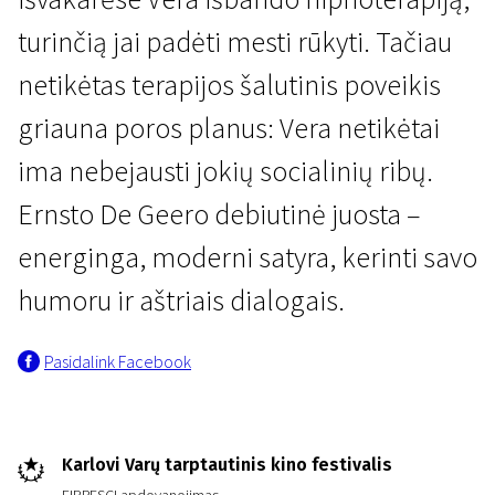
turinčią jai padėti mesti rūkyti. Tačiau
netikėtas terapijos šalutinis poveikis
griauna poros planus: Vera netikėtai
ima nebejausti jokių socialinių ribų.
Naujienos iš Šiaurės
Ernsto De Geero debiutinė juosta –
Hipnozė
energinga, moderni satyra, kerinti savo
1 val. 38 min. | Komedija | N-13
humoru ir aštriais dialogais.
Pasidalink Facebook
Karlovi Varų tarptautinis kino festivalis