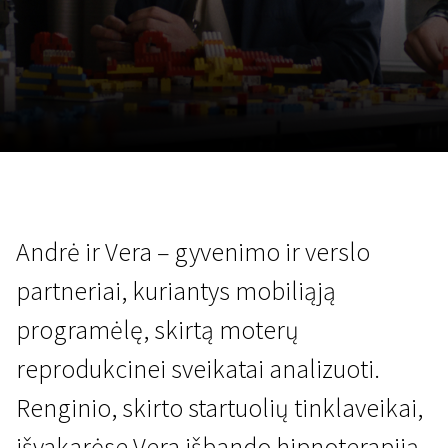
Lapkričio 5 - 22
2026
Andrė ir Vera – gyvenimo ir verslo
partneriai, kuriantys mobiliąją
programėlę, skirtą moterų
reprodukcinei sveikatai analizuoti.
Renginio, skirto startuolių tinklaveikai,
išvakarėse Vera išbando hipnoterapiją,