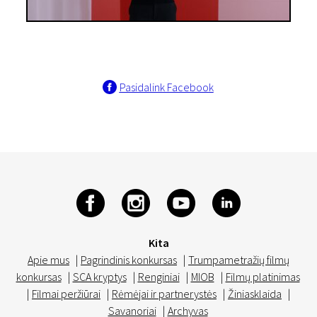
Pasidalink Facebook
Kita
Apie mus
|
Pagrindinis konkursas
|
Trumpametražių filmų
konkursas
|
SCA kryptys
|
Renginiai
|
MIOB
|
Filmų platinimas
|
Filmai peržiūrai
|
Rėmėjai ir partnerystės
|
Žiniasklaida
|
Savanoriai
|
Archyvas