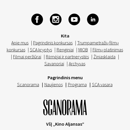
Kita
Apie mus
|
Pagrindinis konkursas
|
Trumpametražių filmų
konkursas
|
SCA kryptys
|
Renginiai
|
MIOB
|
Filmų platinimas
|
Filmai peržiūrai
|
Rėmėjai ir partnerystės
|
Žiniasklaida
|
Savanoriai
|
Archyvas
Pagrindinis menu
Scanorama
|
Naujienos
|
Programa
|
SCA vasara
VšĮ „Kino Aljansas“