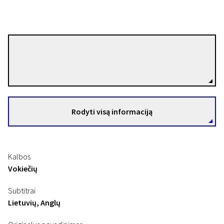
Mark Siegfried Gerstorfer
Režisierius(-ė)
Rodyti visą informaciją
Kalbos
Vokiečių
Subtitrai
Lietuvių, Anglų