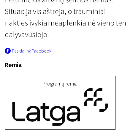
Situacija vis aštrėja, o trauminiai
nakties įvykiai neaplenkia nė vieno ten
dalyvavusiojo.
Pasidalink Facebook
II programa
Nematoma riba
Remia
27 min. | Drama | N/A
Programą remia