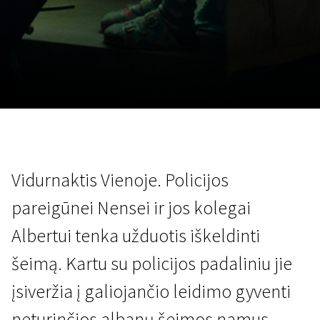
Lapkričio 5 - 22
2026
Vidurnaktis Vienoje. Policijos
pareigūnei Nensei ir jos kolegai
Albertui tenka užduotis iškeldinti
šeimą. Kartu su policijos padaliniu jie
įsiveržia į galiojančio leidimo gyventi
neturinčios albanų šeimos namus.