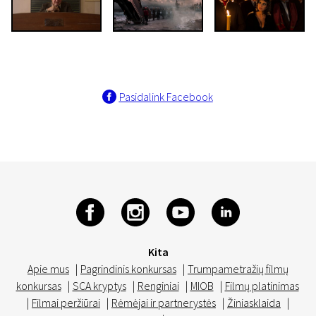
Pasidalink Facebook
Kita
Apie mus
|
Pagrindinis konkursas
|
Trumpametražių filmų
konkursas
|
SCA kryptys
|
Renginiai
|
MIOB
|
Filmų platinimas
|
Filmai peržiūrai
|
Rėmėjai ir partnerystės
|
Žiniasklaida
|