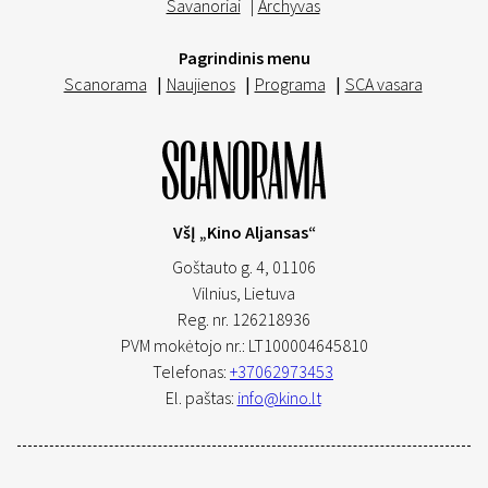
Savanoriai
|
Archyvas
Pagrindinis menu
Scanorama
|
Naujienos
|
Programa
|
SCA vasara
VšĮ „Kino Aljansas“
Goštauto g. 4, 01106
Vilnius,
Lietuva
Reg. nr. 126218936
PVM mokėtojo nr.: LT100004645810
Telefonas:
+37062973453
El. paštas:
info@kino.lt