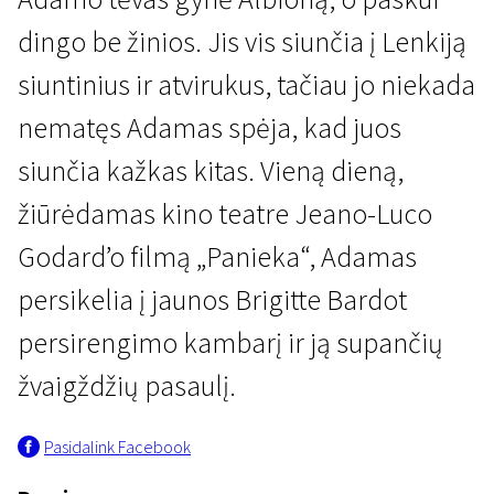
dingo be žinios. Jis vis siunčia į Lenkiją
siuntinius ir atvirukus, tačiau jo niekada
nematęs Adamas spėja, kad juos
siunčia kažkas kitas. Vieną dieną,
Kertant Europą
žiūrėdamas kino teatre Jeano-Luco
Brigitte Bardot amžiams
Godard’o filmą „Panieka“, Adamas
2 val. 1 min. | Drama | N-16
persikelia į jaunos Brigitte Bardot
persirengimo kambarį ir ją supančių
žvaigždžių pasaulį.
Pasidalink Facebook