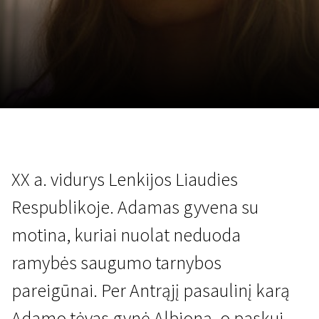
Lapkričio 5 - 22
2026
XX a. vidurys Lenkijos Liaudies
Respublikoje. Adamas gyvena su
motina, kuriai nuolat neduoda
ramybės saugumo tarnybos
pareigūnai. Per Antrąjį pasaulinį karą
Adamo tėvas gynė Albioną, o paskui