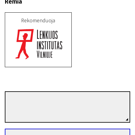
Remia
Rekomenduoja
Lech Majewski
Režisierius(-ė)