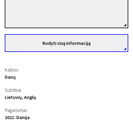
Nicolai G.H. Johansen
Režisierius(-ė)
Rodyti visą informaciją
Kalbos
Danų
Subtitrai
Lietuvių, Anglų
Pagamintas
2021: Danija