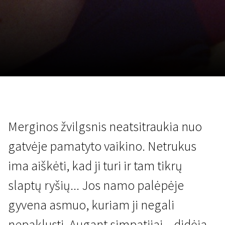
Lapkričio 5 - 22
2026
Merginos žvilgsnis neatsitraukia nuo
gatvėje pamatyto vaikino. Netrukus
ima aiškėti, kad ji turi ir tam tikrų
slaptų ryšių... Jos namo palėpėje
gyvena asmuo, kuriam ji negali
nepaklusti. Augant simpatijai – didėja