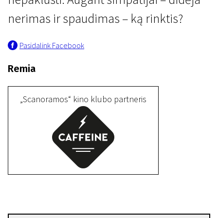
nerimas ir spaudimas – ką rinktis?
Pasidalink Facebook
Remia
I programa
„Scanoramos“ kino klubo partneris
Neatskiriami
16 min. | Drama, Siaubo, Psichologinis | N-16