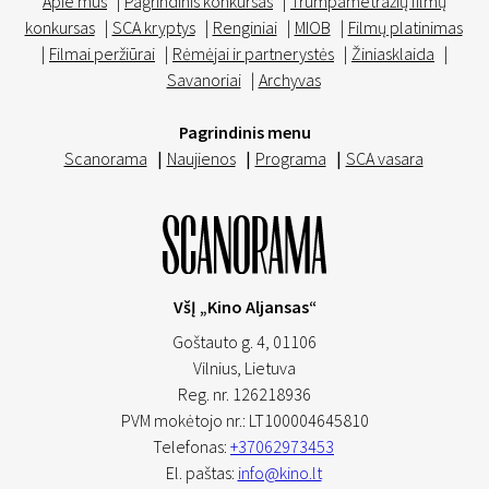
Apie mus
|
Pagrindinis konkursas
|
Trumpametražių filmų
konkursas
|
SCA kryptys
|
Renginiai
|
MIOB
|
Filmų platinimas
|
Filmai peržiūrai
|
Rėmėjai ir partnerystės
|
Žiniasklaida
|
Savanoriai
|
Archyvas
Pagrindinis menu
Scanorama
|
Naujienos
|
Programa
|
SCA vasara
VšĮ „Kino Aljansas“
Goštauto g. 4, 01106
Vilnius,
Lietuva
Reg. nr. 126218936
PVM mokėtojo nr.: LT100004645810
Telefonas:
+37062973453
El. paštas:
info@kino.lt