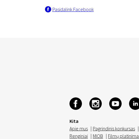
Pasidalink Facebook
Kita
Apie mus
|
Pagrindinis konkursas
|
Renginiai
|
MIOB
|
Filmų platinima