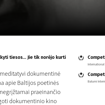
LT
Scanorama
Naujienos
Program
yti tiesos... Jie tik norėjo kurti
Competi
International
dė meditatyvi dokumentinė
Competi
ma apie Baltijos poetinės
Batumi Intern
 negrįžtamai praeinančio
goti dokumentinio kino