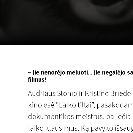
Lapkričio 5 - 22
2026
– Jie nenorėjo meluoti... Jie negalėjo sak
filmus!
Audriaus Stonio ir Kristinė Brie
kino esė “Laiko tiltai”, pasakoda
dokumentikos meistrus, paliečia
laiko klausimus. Ką pavyko išsau