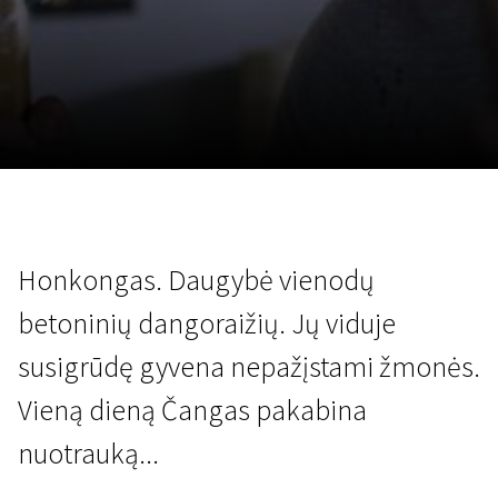
Lapkričio 5 - 22
2026
Honkongas. Daugybė vienodų
betoninių dangoraižių. Jų viduje
susigrūdę gyvena nepažįstami žmonės.
Vieną dieną Čangas pakabina
nuotrauką...