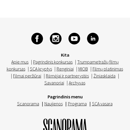
Kita
Apie mus
|
Pagrindinis konkursas
|
Trumpametražių filmų
konkursas
|
SCA kryptys
|
Renginiai
|
MIOB
|
Filmų platinimas
|
Filmai peržiūrai
|
Rėmėjai ir partnerystės
|
Žiniasklaida
|
Savanoriai
|
Archyvas
Pagrindinis menu
Scanorama
|
Naujienos
|
Programa
|
SCA vasara