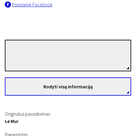
Pasidalink Facebook
Samuel Lampaert
Režisierius(-ė)
Siena (2015)
8 min. | N/A
Rodyti visą informaciją
Originalus pavadinimas
Le Mur
Pagamintas