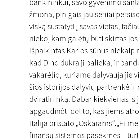
bankininkui, savo gyvenimo santa
žmona, pinigais jau seniai persisot
viską sustatyti į savas vietas, ta
nieko, kam galėtų būti skirtas jos
Išpaikintas Karlos sūnus niekaip n
Kertant Europą
kad Dino dukra jį palieka, ir ban
Žmogiškasis kapitalas
vakarėlio, kuriame dalyvauja jie vi
1 val. 50 min. | Drama | N/A
šios istorijos dalyvių partrenkė ir
dviratininką. Dabar kiekvienas iš 
apgaudinėti dėl to, kas jiems atr
Italija pristato „Oskarams“.„Filme 
finansų sistemos pasekmės – turt