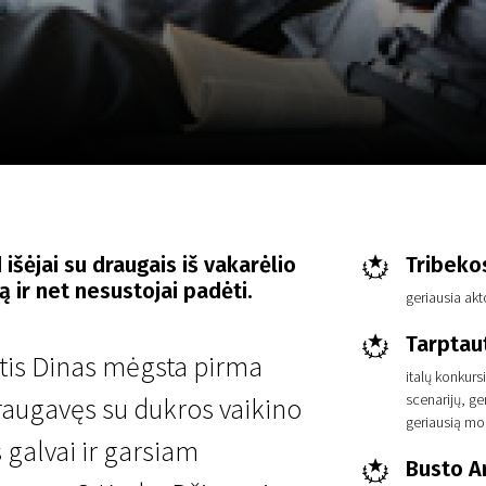
LT
Scanorama
Naujienos
Program
d išėjai su draugais iš vakarėlio
Tribekos
 ir net nesustojai padėti.
geriausia akt
Tarptaut
tis Dinas mėgsta pirma
italų konkur
scenarijų, ge
draugavęs su dukros vaikino
geriausią mo
s galvai ir garsiam
Busto Ar