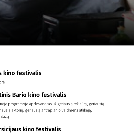
a
SCA vasara
...
 kino festivalis
orė
inis Bario kino festivalis
sinėje programoje apdovanotas už geriausią režisūrą, geriausią
riausią aktorių, geriausią antraplanio vaidmens atlikėją,
ntažą
sicijaus kino festivalis