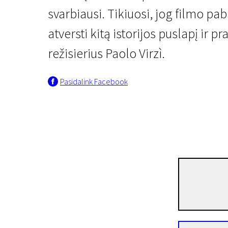
svarbiausi. Tikiuosi, jog filmo p
atversti kitą istorijos puslapį ir p
režisierius Paolo Virzì.
Pasidalink Facebook