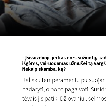
Lapkričio 5 - 22
2026
- Įsivaizduoji, jei kas nors sužinotų, ka
išgėręs, vairuodamas užmušei tą vargšą
Nekaip skamba, ką?
Itališku temperamentu pulsuojan
padaryti, o po to pagalvoti. Susi
tėvais jis patiki Džiovaniui, šeimo