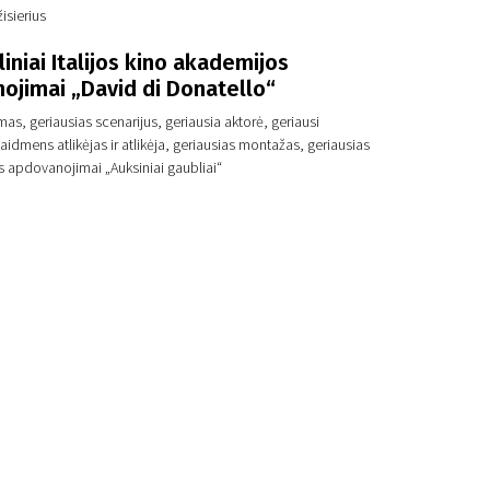
isierius
iniai Italijos kino akademijos
ojimai „David di Donatello“
lmas, geriausias scenarijus, geriausia aktorė, geriausi
aidmens atlikėjas ir atlikėja, geriausias montažas, geriausias
os apdovanojimai „Auksiniai gaubliai“