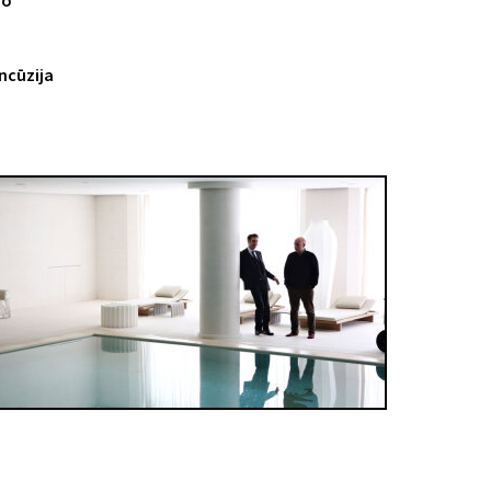
no
ancūzija