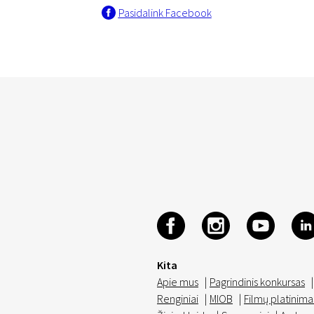
Pasidalink Facebook
Kita
Apie mus
|
Pagrindinis konkursas
|
Renginiai
|
MIOB
|
Filmų platinima