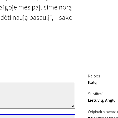
abaigoje mes pajusime norą
radėti naują pasaulį“, – sako
Kalbos
Italų
Paolo Virzì
Subtitrai
Režisierius(-ė)
Lietuvių, Anglų
Originalus pavad