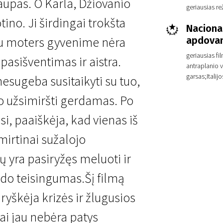
upas. O Karla, Džiovanio
geriausias rež
ino. Ji širdingai trokšta
Nacional
čiau moters gyvenime nėra
apdovan
geriausias fi
 pasišventimas ir aistra.
antraplanio v
garsas;Italij
esugeba susitaikyti su tuo,
do užsimiršti gerdamas. Po
si, paaiškėja, kad vienas iš
 mirtinai sužalojo
jų yra pasiryžęs meluoti ir
odo teisingumas.Šį filmą
ryškėja krizės ir žlugusios
ai jau nebėra patys