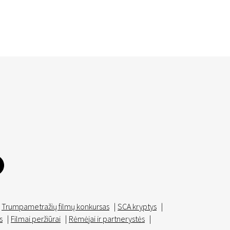
Trumpametražių filmų konkursas
|
SCA kryptys
|
s
|
Filmai peržiūrai
|
Rėmėjai ir partnerystės
|