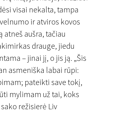
odėsi visai nekalta, tampa
švelnumo ir atviros kovos
ą atneš aušra, tačiau
kimirkas drauge, jiedu
ma – jinai jį, o jis ją. „Šis
an asmeniška labai rūpi:
imam; pateikti save tokį,
 būti mylimam už tai, koks
– sako režisierė Liv