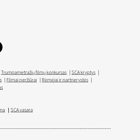
Trumpametražių filmų konkursas
|
SCA kryptys
|
s
|
Filmai peržiūrai
|
Rėmėjai ir partnerystės
|
as
ma
|
SCA vasara