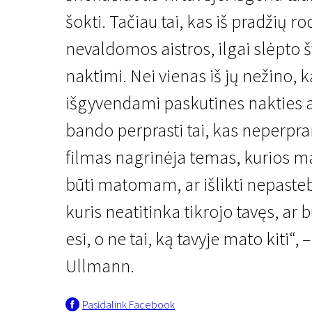
šokti. Tačiau tai, kas iš pradžių r
nevaldomos aistros, ilgai slėpto 
naktimi. Nei vienas iš jų nežino, k
išgyvendami paskutines nakties a
bando perprasti tai, kas neperpranta
Naujienos iš Šiaurės
Freken Julija
filmas nagrinėja temas, kurios m
būti matomam, ar išlikti nepasteb
2 val. 9 min. | Drama | N/A
kuris neatitinka tikrojo tavęs, ar
esi, o ne tai, ką tavyje mato kiti“, 
Ullmann.
Pasidalink Facebook