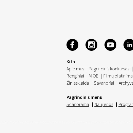
Kita
Apie mus
|
Pagrindinis konkursas
|
Renginiai
|
MIOB
|
Filmų platinima
Žiniasklaida
|
Savanoriai
|
Archyv
Pagrindinis menu
Scanorama
|
Naujienos
|
Progra