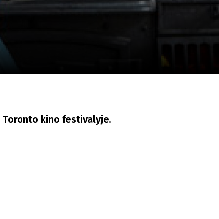
a
SCA vasara
...
Toronto kino festivalyje.