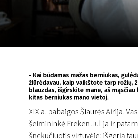
Lapkričio 5 - 22
2026
- Kai būdamas mažas berniukas, gulėd
žiūrėdavau, kaip vaikštote tarp rožių, 
blauzdas, išgirskite mane, aš mąsčiau ly
kitas berniukas mano vietoj.
XIX a. pabaigos Šiaurės Airija. Va
šeimininkė Freken Julija ir patar
šnekučiuotis virtuvėje: išgeria taur