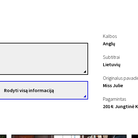
Kalbos
Anglų
Liv Ullmann
Subtitrai
Režisierius(-ė)
Lietuvių
Originalus pavad
Miss Julie
Rodyti visą informaciją
Pagamintas
2014: Jungtinė K