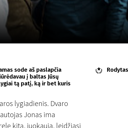
LT
Scanorama
Naujienos
Program
amas sode aš paslapčia
Rodytas 
žiūrėdavau į baltas Jūsų
giai tą patį, ką ir bet kuris
saros lygiadienis. Dvaro
nautojas Jonas ima
elę kitą, juokauja, leidžiasi