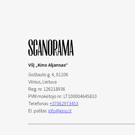
VšĮ „Kino Aljansas“
Goštauto g. 4, 01106
Vilnius,
Lietuva
Reg. nr. 126218936
PVM mokėtojo nr.: LT100004645810
Telefonas:
+37062973453
El. paštas:
info@kino.lt