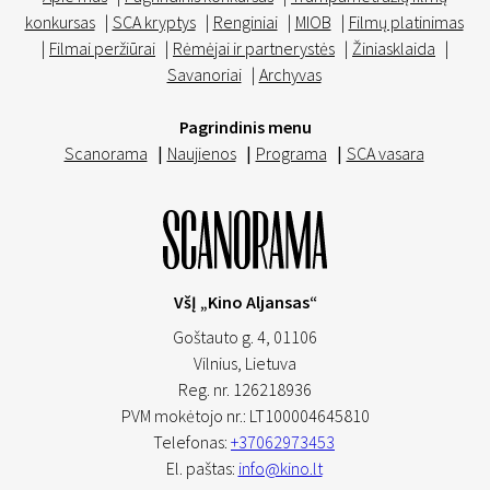
konkursas
|
SCA kryptys
|
Renginiai
|
MIOB
|
Filmų platinimas
|
Filmai peržiūrai
|
Rėmėjai ir partnerystės
|
Žiniasklaida
|
Savanoriai
|
Archyvas
Pagrindinis menu
Scanorama
|
Naujienos
|
Programa
|
SCA vasara
VšĮ „Kino Aljansas“
Goštauto g. 4, 01106
Vilnius,
Lietuva
Reg. nr. 126218936
PVM mokėtojo nr.: LT100004645810
Telefonas:
+37062973453
El. paštas:
info@kino.lt