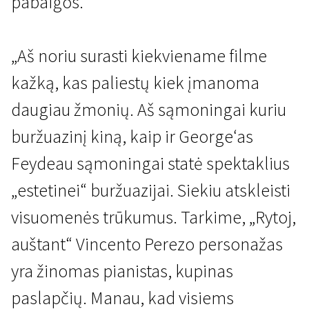
pabaigos.
„Aš noriu surasti kiekviename filme
kažką, kas paliestų kiek įmanoma
daugiau žmonių. Aš sąmoningai kuriu
buržuazinį kiną, kaip ir George‘as
Feydeau sąmoningai statė spektaklius
„estetinei“ buržuazijai. Siekiu atskleisti
visuomenės trūkumus. Tarkime, „Rytoj,
auštant“ Vincento Perezo personažas
yra žinomas pianistas, kupinas
paslapčių. Manau, kad visiems