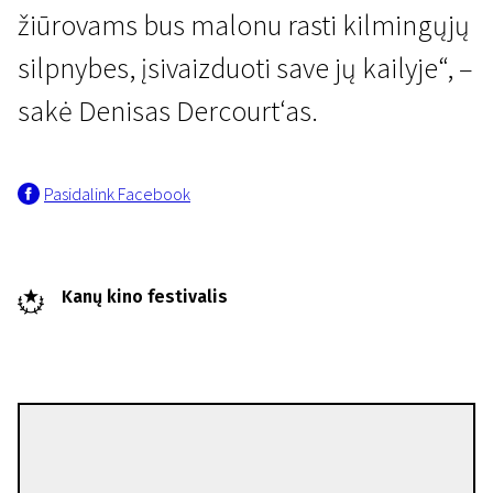
žiūrovams bus malonu rasti kilmingųjų
silpnybes, įsivaizduoti save jų kailyje“, –
sakė Denisas Dercourt‘as.
Pasidalink Facebook
Kanų kino festivalis
Denis Dercourt
Režisierius(-ė)