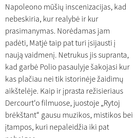
Napoleono mūšių inscenizacijas, kad
nebeskiria, kur realybė ir kur
prasimanymas. Norėdamas jam
padėti, Matjė taip pat turi įsijausti į
naują vaidmenį. Netrukus jis supranta,
Kertant Europą
kad garbė Polio pasaulyje šakojasi kur
Rytoj auštant
kas plačiau nei tik istorinėje žaidimų
1 val. 36 min. | Drama | N/A
aikštelėje. Kaip ir įprasta režisieriaus
Dercourt‘o filmuose, juostoje „Rytoj
brėkštant“ gausu muzikos, mistikos bei
įtampos, kuri nepaleidžia iki pat