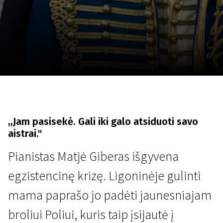
Lapkričio 5 - 22
2026
,,Jam pasisekė. Gali iki galo atsiduoti savo
aistrai."
Pianistas Matjė Giberas išgyvena
egzistencinę krizę. Ligoninėje gulinti
mama paprašo jo padėti jaunesniajam
broliui Poliui, kuris taip įsijautė į