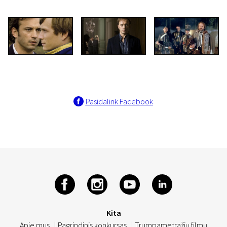
Pasidalink Facebook
Kita
Apie mus
|
Pagrindinis konkursas
|
Trumpametražių filmų