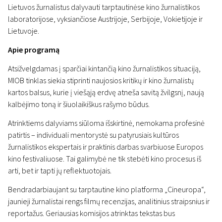
Lietuvos žurnalistus dalyvauti tarptautinėse kino žurnalistikos
laboratorijose, vyksiančiose Austrijoje, Serbijoje, Vokietijoje ir
Lietuvoje.
Apie programą
Atsižvelgdamas į sparčiai kintančią kino žurnalistikos situaciją,
MIOB tinklas siekia stiprinti naujosios kritikų ir kino žurnalistų
kartos balsus, kurie į viešąją erdvę atneša savitą žvilgsnį, naują
kalbėjimo toną ir šiuolaikiškus rašymo būdus.
Atrinktiems dalyviams siūloma išskirtinė, nemokama profesinė
patirtis – individuali mentorystė su patyrusiais kultūros
žurnalistikos ekspertais ir praktinis darbas svarbiuose Europos
kino festivaliuose. Tai galimybė ne tik stebėti kino procesus iš
arti, bet ir tapti jų reflektuotojais.
Bendradarbiaujant su tarptautine kino platforma „Cineuropa“,
jaunieji žurnalistai rengs filmų recenzijas, analitinius straipsnius ir
reportažus. Geriausias komisijos atrinktas tekstas bus