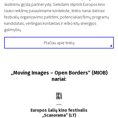
skatinimu grįstą partnerystę. Siekdami stiprinti Europos kino
lauko reikšmę pasauliniame kontekste, tinklo nariai dalinasi
festivalių organizavimo patirtimi, potencialiais filmų programų
kandidatais, vertingais kontaktais ir ieško kitų sinergijos
galimybių.
Plačiau apie tinklą
„Moving Images – Open Borders“ (MIOB)
nariai:
Europos šalių kino festivalis
„Scanorama“ (LT)