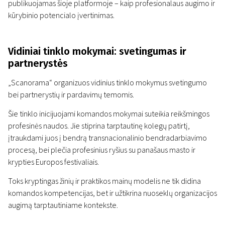
publikuojamas šioje platformoje – kaip profesionalaus augimo ir
kūrybinio potencialo įvertinimas.
Vidiniai tinklo mokymai: svetingumas ir
partnerystės
„Scanorama“ organizuos vidinius tinklo mokymus svetingumo
bei partnerystių ir pardavimų temomis.
Šie tinklo inicijuojami komandos mokymai suteikia reikšmingos
profesinės naudos. Jie stiprina tarptautinę kolegų patirtį,
įtraukdami juos į bendrą transnacionalinio bendradarbiavimo
procesą, bei plečia profesinius ryšius su panašaus masto ir
krypties Europos festivaliais.
Toks kryptingas žinių ir praktikos mainų modelis ne tik didina
komandos kompetencijas, bet ir užtikrina nuoseklų organizacijos
augimą tarptautiniame kontekste.