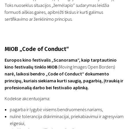
Toks nuoseklus situacijos „žemėlapio“ sudarymas leidžia
formuoti aiškias gaires, apibrėžti tikslus ir kurti galimus
sertifikavimo ar ženklinimo principus.
MIOB „Code of Conduct“
Europos kino festivalis „Scanorama“, kaip tarptautinio
kino festivalių tinklo MIOB
(Moving Images Open Borders)
narė, laikosi bendro „Code of Conduct“ dokumento
principų, kuriais siekiama kurti saugią, pagarbią, įtraukią ir
profesionalią darbo bei festivalio aplinką.
Kodekse akcentuojama:
pagarba ir lygybė visiems bendruomenės nariams,
nulinė tolerancija diskriminacijai, priekabiavimui ir agresyviam
elgesiui,