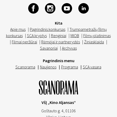
Kita
Apie mus
|
Pagrindinis konkursas
|
Trumpametražių filmų
konkursas
|
SCA kryptys
|
Renginiai
|
MIOB
|
Filmų platinimas
|
Filmai peržiūrai
|
Rėmėjai ir partnerystės
|
Žiniasklaida
|
Savanoriai
|
Archyvas
Pagrindinis menu
Scanorama
|
Naujienos
|
Programa
|
SCA vasara
VšĮ „Kino Aljansas“
Goštauto g. 4, 01106