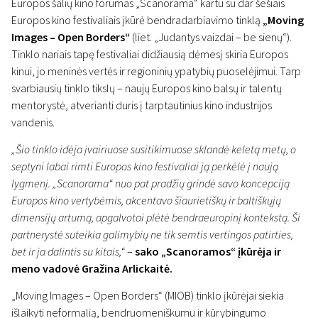
Europos šalių kino forumas „Scanorama“ kartu su dar šešiais
Europos kino festivaliais įkūrė bendradarbiavimo tinklą
„Moving
Images – Open Borders“
(liet. „Judantys vaizdai – be sienų“).
Tinklo nariais tapę festivaliai didžiausią dėmesį skiria Europos
kinui, jo meninės vertės ir regioninių ypatybių puoselėjimui. Tarp
svarbiausių tinklo tikslų – naujų Europos kino balsų ir talentų
mentorystė, atverianti duris į tarptautinius kino industrijos
vandenis.
„Šio tinklo idėja įvairiuose susitikimuose sklandė keletą metų, o
septyni labai rimti Europos kino festivaliai ją perkėlė į naują
lygmenį. „Scanorama“ nuo pat pradžių grindė savo koncepciją
Europos kino vertybėmis, akcentavo šiaurietiškų ir baltiškųjų
dimensijų artumą, apgalvotai plėtė bendraeuropinį kontekstą. Ši
partnerystė suteikia galimybių ne tik semtis vertingos patirties,
bet ir ja dalintis su kitais,“
–
sako „Scanoramos“ įkūrėja ir
meno vadovė Gražina Arlickaitė.
„Moving Images – Open Borders“ (MIOB) tinklo įkūrėjai siekia
išlaikyti neformalią, bendruomeniškumu ir kūrybingumo