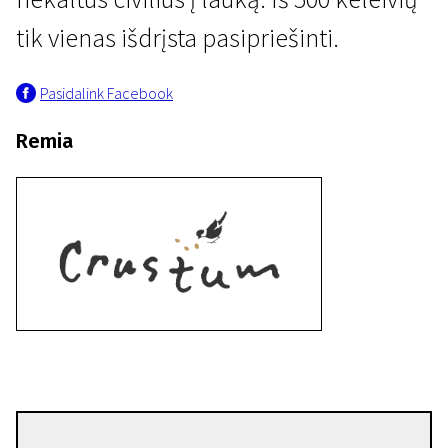
tik vienas išdrįsta pasipriešinti.
Pasidalink Facebook
Remia
EFA nominantai 2024
Žmogus, kuris negalėjo tylėti
14 min. | Drama, Istorinis | N-13