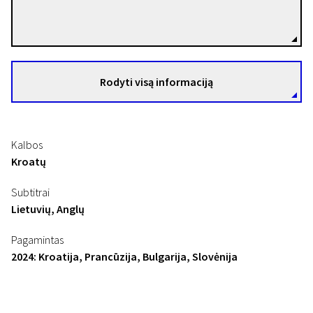
Nebojša Slijepčević
Režisierius(-ė)
Rodyti visą informaciją
Kalbos
Kroatų
Subtitrai
Lietuvių, Anglų
Pagamintas
2024: Kroatija, Prancūzija, Bulgarija, Slovėnija