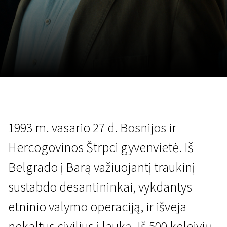
Lapkričio 5 - 22
2026
1993 m. vasario 27 d. Bosnijos ir
Hercogovinos Štrpci gyvenvietė. Iš
Belgrado į Barą važiuojantį traukinį
sustabdo desantininkai, vykdantys
etninio valymo operaciją, ir išveja
nekaltus civilius į lauką. Iš 500 keleivių