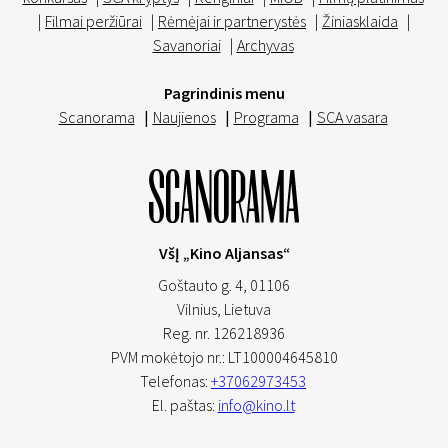
|
Filmai peržiūrai
|
Rėmėjai ir partnerystės
|
Žiniasklaida
|
Savanoriai
|
Archyvas
Pagrindinis menu
Scanorama
|
Naujienos
|
Programa
|
SCA vasara
VšĮ „Kino Aljansas“
Goštauto g. 4, 01106
Vilnius,
Lietuva
Reg. nr. 126218936
PVM mokėtojo nr.: LT100004645810
Telefonas:
+37062973453
El. paštas:
info@kino.lt