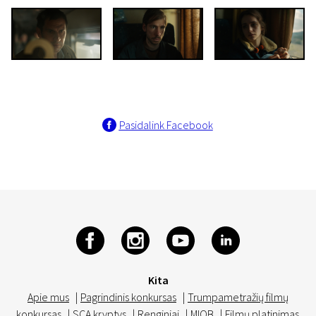
Pasidalink Facebook
Kita
Apie mus
|
Pagrindinis konkursas
|
Trumpametražių filmų
konkursas
|
SCA kryptys
|
Renginiai
|
MIOB
|
Filmų platinimas