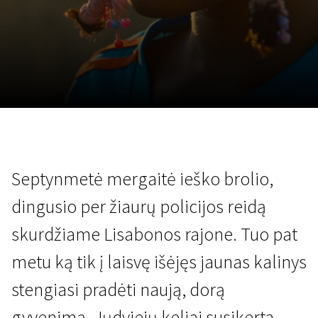
Lapkričio 5 - 22
2026
Septynmetė mergaitė ieško brolio,
dingusio per žiaurų policijos reidą
skurdžiame Lisabonos rajone. Tuo pat
metu ką tik į laisvę išėjęs jaunas kalinys
stengiasi pradėti naują, dorą
gyvenimą. Jųdviejų keliai susikerta