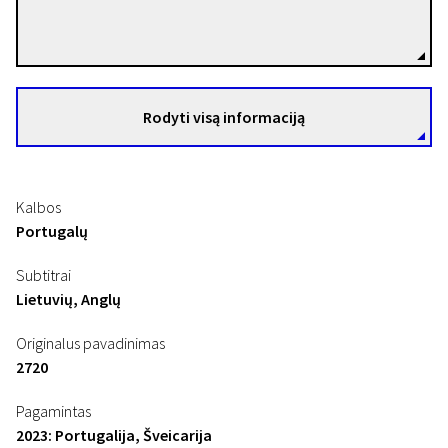
Basil da Cunha
Režisierius(-ė)
Rodyti visą informaciją
Kalbos
Portugalų
Subtitrai
Lietuvių, Anglų
Originalus pavadinimas
2720
Pagamintas
2023: Portugalija, Šveicarija