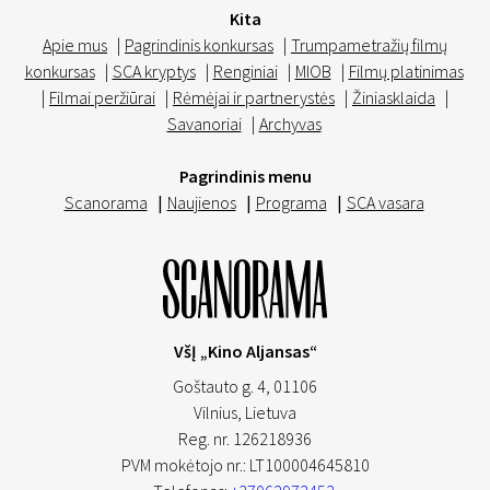
Kita
Apie mus
|
Pagrindinis konkursas
|
Trumpametražių filmų
konkursas
|
SCA kryptys
|
Renginiai
|
MIOB
|
Filmų platinimas
|
Filmai peržiūrai
|
Rėmėjai ir partnerystės
|
Žiniasklaida
|
Savanoriai
|
Archyvas
Pagrindinis menu
Scanorama
|
Naujienos
|
Programa
|
SCA vasara
VšĮ „Kino Aljansas“
Goštauto g. 4, 01106
Vilnius,
Lietuva
Reg. nr. 126218936
PVM mokėtojo nr.: LT100004645810