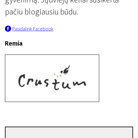
pačiu blogiausiu būdu.
Pasidalink Facebook
Remia
EFA nominantai 2024
2720
25 min. | Dokumentinis | N-13