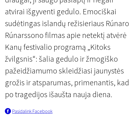
atvirai išgyventi gedulo. Emociškai
sudėtingas islandų režisieriaus Rúnaro
Rúnarssono filmas apie netektį atvėrė
Kanų festivalio programą „Kitoks
Naujienos iš Šiaurės
žvilgsnis“: šalia gedulo ir žmogiško
Kai lūžta šviesa
pažeidžiamumo skleidžiasi jaunystės
1 val. 22 min. | Drama | N-13
grožis ir atsparumas, primenantis, kad
po tragedijos išaušta nauja diena.
Pasidalink Facebook