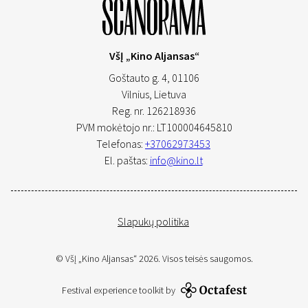
VšĮ „Kino Aljansas“
Goštauto g. 4, 01106
Vilnius,
Lietuva
Reg. nr. 126218936
PVM mokėtojo nr.: LT100004645810
Telefonas:
+37062973453
El. paštas:
info@kino.lt
Slapukų politika
© VšĮ „Kino Aljansas“ 2026. Visos teisės saugomos.
Festival experience toolkit by