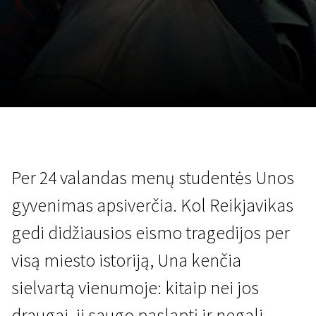
Lapkričio 5 - 22
2026
Per 24 valandas menų studentės Unos
gyvenimas apsiverčia. Kol Reikjavikas
gedi didžiausios eismo tragedijos per
visą miesto istoriją, Una kenčia
sielvartą vienumoje: kitaip nei jos
draugai, ji saugo paslaptį ir negali