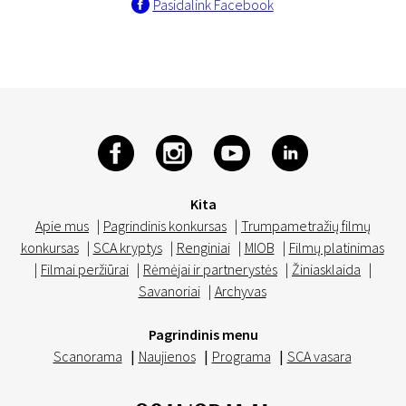
Pasidalink Facebook
Kita
Apie mus
|
Pagrindinis konkursas
|
Trumpametražių filmų
konkursas
|
SCA kryptys
|
Renginiai
|
MIOB
|
Filmų platinimas
|
Filmai peržiūrai
|
Rėmėjai ir partnerystės
|
Žiniasklaida
|
Savanoriai
|
Archyvas
Pagrindinis menu
Scanorama
|
Naujienos
|
Programa
|
SCA vasara