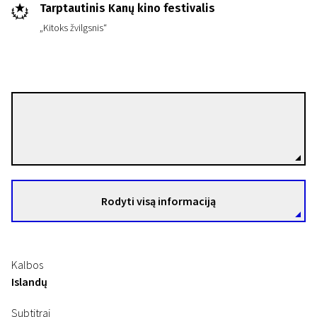
Tarptautinis Kanų kino festivalis
„Kitoks žvilgsnis“
Rúnar Rúnarsson
Režisierius(-ė)
Rodyti visą informaciją
Kalbos
Islandų
Subtitrai