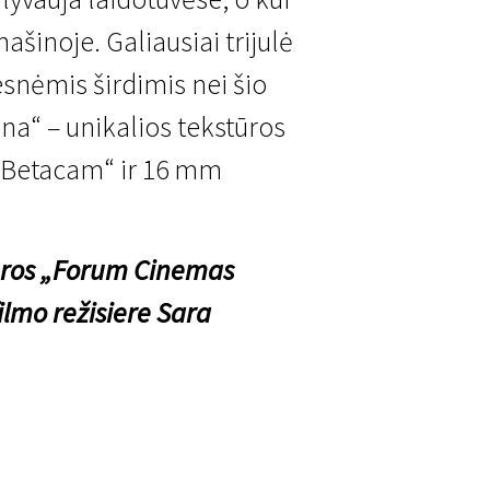
mašinoje. Galiausiai trijulė
esnėmis širdimis nei šio
ana“ – unikalios tekstūros
 „Betacam“ ir 16 mm
iūros „Forum Cinemas
filmo režisiere Sara