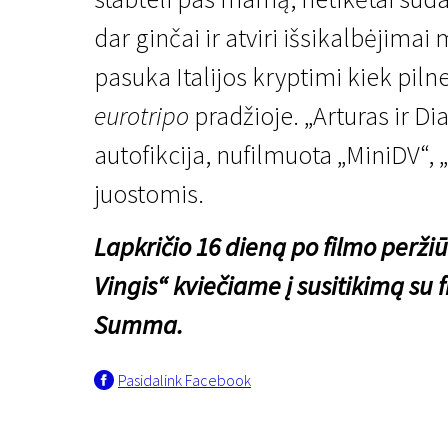
dar ginčai ir atviri išsikalbėjimai 
pasuka Italijos kryptimi kiek piln
eurotripo
pradžioje. „Arturas ir Di
autofikcija, nufilmuota „MiniDV“,
juostomis.
Pagrindinis konkursas
Arturas ir Diana
Lapkričio 16 dieną po filmo perž
1 val. 48 min. | Drama | N-13
Vingis“ kviečiame į susitikimą su 
Summa.
Pasidalink Facebook