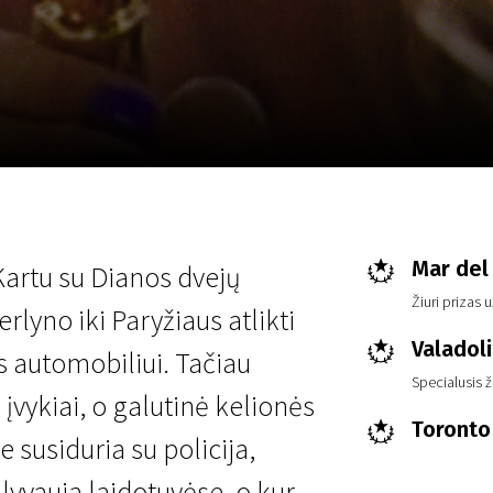
LT
Scanorama
Naujienos
Program
Mar del 
 Kartu su Dianos dvejų
Žiuri prizas 
lyno iki Paryžiaus atlikti
Valadoli
 automobiliui. Tačiau
Specialusis ž
įvykiai, o galutinė kelionės
Toronto 
e susiduria su policija,
lyvauja laidotuvėse, o kur