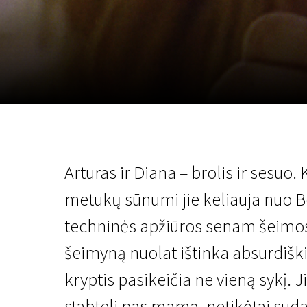
Lapkričio 5 - 22
2026
Arturas ir Diana – brolis ir sesuo.
metukų sūnumi jie keliauja nuo Ber
techninės apžiūros senam šeimos
šeimyną nuolat ištinka absurdiški 
kryptis pasikeičia ne vieną sykį. Ji
stabteli pas mamą, netikėtai suda