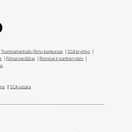
Trumpametražių filmų konkursas
|
SCA kryptys
|
s
|
Filmai peržiūrai
|
Rėmėjai ir partnerystės
|
as
ma
|
SCA vasara