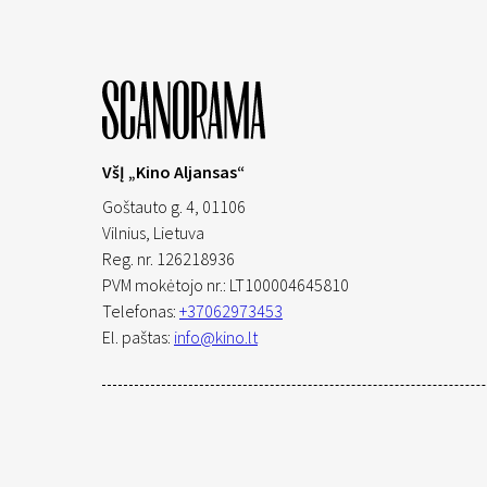
VšĮ „Kino Aljansas“
Goštauto g. 4, 01106
Vilnius,
Lietuva
Reg. nr. 126218936
PVM mokėtojo nr.: LT100004645810
Telefonas:
+37062973453
El. paštas:
info@kino.lt