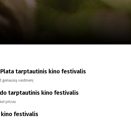
a
SCA vasara
...
Plata tarptautinis kino festivalis
už geriausią vaidmenį
do tarptautinis kino festivalis
iuri prizas
kino festivalis