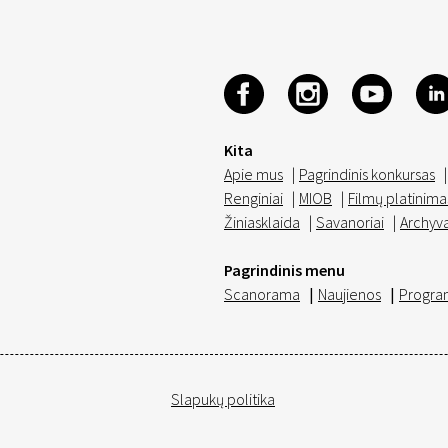
Kita
Apie mus
|
Pagrindinis konkursas
|
Renginiai
|
MIOB
|
Filmų platinima
Žiniasklaida
|
Savanoriai
|
Archyv
Pagrindinis menu
Scanorama
|
Naujienos
|
Progra
Slapukų politika