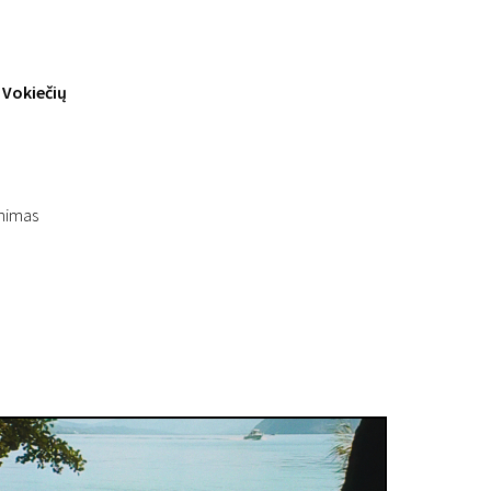
 Vokiečių
inimas