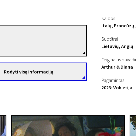
Kalbos
Italų, Prancūzų,
Sara Summa
Subtitrai
Režisierius(-ė)
Lietuvių, Anglų
Originalus pavad
Arthur & Diana
Rodyti visą informaciją
Pagamintas
2023: Vokietija