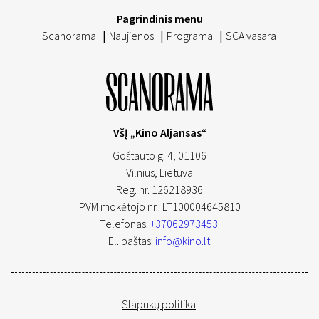
Pagrindinis menu
Scanorama
|
Naujienos
|
Programa
|
SCA vasara
VšĮ „Kino Aljansas“
Goštauto g. 4, 01106
Vilnius,
Lietuva
Reg. nr. 126218936
PVM mokėtojo nr.: LT100004645810
Telefonas:
+37062973453
El. paštas:
info@kino.lt
Slapukų politika