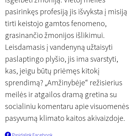
pasirinkęs profesiją jis išvyksta į misiją
tirti keistojo gamtos fenomeno,
grasinančio žmonijos išlikimui.
Leisdamasis į vandenyną užtaisyti
Naujienos iš Šiaurės
paslaptingo plyšio, jis ima svarstyti,
Amžinybė
kas, jeigu būtų priėmęs kitokį
1 val. 39 min. | Fantastinis, Romantinis | N-13
sprendimą? „Amžinybėje“ režisierius
meilės ir atgailos dramą gretina su
socialiniu komentaru apie visuomenės
pasyvumą klimato kaitos akivaizdoje.
Pasidalink Facebook