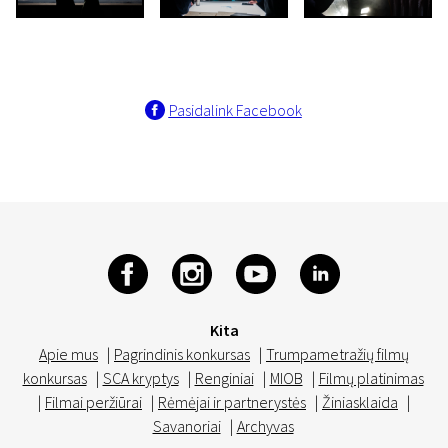
Pasidalink Facebook
Kita
Apie mus
|
Pagrindinis konkursas
|
Trumpametražių filmų
konkursas
|
SCA kryptys
|
Renginiai
|
MIOB
|
Filmų platinimas
|
Filmai peržiūrai
|
Rėmėjai ir partnerystės
|
Žiniasklaida
|
Savanoriai
|
Archyvas