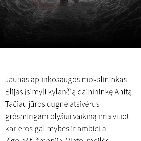
Lapkričio 5 - 22
2026
Jaunas aplinkosaugos mokslininkas
Elijas įsimyli kylančią dainininkę Anitą.
Tačiau jūros dugne atsivėrus
grėsmingam plyšiui vaikiną ima vilioti
karjeros galimybės ir ambicija
išgelbėti žmoniją. Vietoj meilės