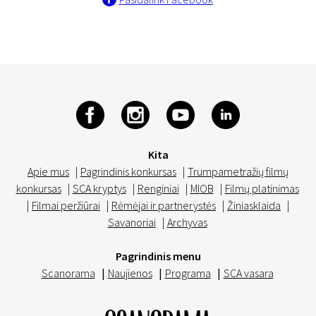
Kita
Apie mus
|
Pagrindinis konkursas
|
Trumpametražių filmų
konkursas
|
SCA kryptys
|
Renginiai
|
MIOB
|
Filmų platinimas
|
Filmai peržiūrai
|
Rėmėjai ir partnerystės
|
Žiniasklaida
|
Savanoriai
|
Archyvas
Pagrindinis menu
Scanorama
|
Naujienos
|
Programa
|
SCA vasara