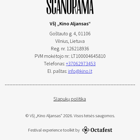
VšĮ „Kino Aljansas“
Goštauto g. 4, 01106
Vilnius,
Lietuva
Reg. nr. 126218936
PVM mokėtojo nr.: LT100004645810
Telefonas:
+37062973453
El. paštas:
info@kino.lt
Slapukų politika
© VšĮ „Kino Aljansas“ 2026. Visos teisės saugomos.
Festival experience toolkit by