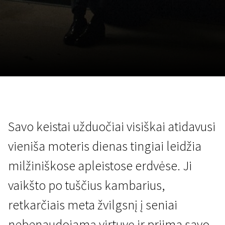
Lapkričio 5 - 22
2026
Savo keistai užduočiai visiškai atidavusi
vieniša moteris dienas tingiai leidžia
milžiniškose apleistose erdvėse. Ji
vaikšto po tuščius kambarius,
retkarčiais meta žvilgsnį į seniai
nebenaudojamą virtuvę ir priima savo