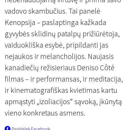
vadovo skambučius. Tai panelė
Kenopsija – paslaptinga kažkada
gyvybės sklidinų patalpų prižiūrėtoja,
vaiduokliška esybė, pripildanti jas
Galvok ką nori
nejaukos ir melancholijos. Naujasis
Panelė Kenopsija
kanadiečių režisieriaus Deniso Côté
1 val. 20 min. | Eksperimentinis | N-13
filmas – ir performansas, ir meditacija,
ir kinematografiškas kvietimas kartu
apmąstyti „izoliacijos“ sąvoką, įkūnytą
vieno konkretaus asmens.
Pasidalink Facebook