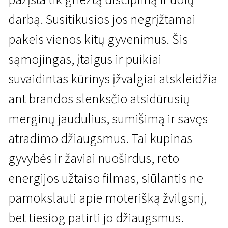
darbą. Susitikusios jos negrįžtamai
pakeis vienos kitų gyvenimus. Šis
sąmojingas, įtaigus ir puikiai
suvaidintas kūrinys įžvalgiai atskleidžia
Naujienos iš Šiaurės
ant brandos slenksčio atsidūrusių
Merginos gali viską
merginų jaudulius, sumišimą ir savęs
1 val. 40 min. | Romantinis | N-13
atradimo džiaugsmus. Tai kupinas
gyvybės ir žaviai nuoširdus, reto
energijos užtaiso filmas, siūlantis ne
pamokslauti apie moterišką žvilgsnį,
bet tiesiog patirti jo džiaugsmus.