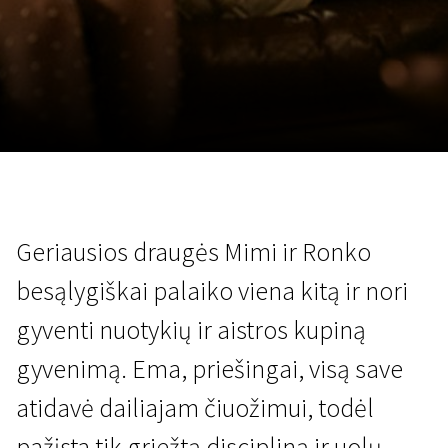
Lapkričio 5 - 22
2026
Geriausios draugės Mimi ir Ronko
besąlygiškai palaiko viena kitą ir nori
gyventi nuotykių ir aistros kupiną
gyvenimą. Ema, priešingai, visą save
atidavė dailiajam čiuožimui, todėl
pažįsta tik griežtą discipliną ir uolų