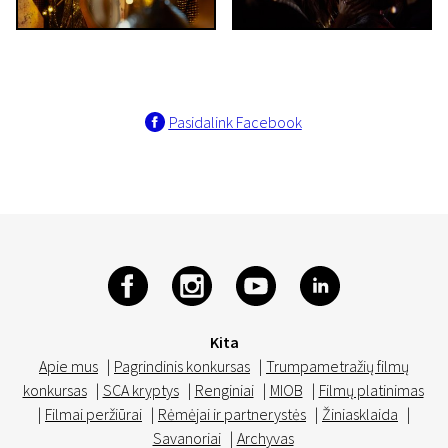
Pasidalink Facebook
Kita
Apie mus
|
Pagrindinis konkursas
|
Trumpametražių filmų
konkursas
|
SCA kryptys
|
Renginiai
|
MIOB
|
Filmų platinimas
|
Filmai peržiūrai
|
Rėmėjai ir partnerystės
|
Žiniasklaida
|
Savanoriai
|
Archyvas