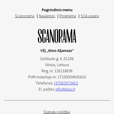
Pagrindinis menu
Scanorama
|
Naujienos
|
Programa
|
SCA vasara
VšĮ „Kino Aljansas“
Goštauto g. 4, 01106
Vilnius,
Lietuva
Reg. nr. 126218936
PVM mokėtojo nr.: LT100004645810
Telefonas:
+37062973453
El. paštas:
info@kino.lt
Slapukų politika