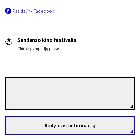
Pasidalink Facebook
Sandanso kino festivalis
Žiūrovų simpatijų prizas
Alli Haapasalo
Režisierius(-ė)
Rodyti visą informaciją