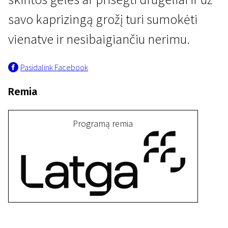
savo kaprizingą grožį turi sumokėti
vienatve ir nesibaigiančiu nerimu.
Pasidalink Facebook
Remia
II programa
Kaprizas
Programą remia
15 min. | Drama | N/A