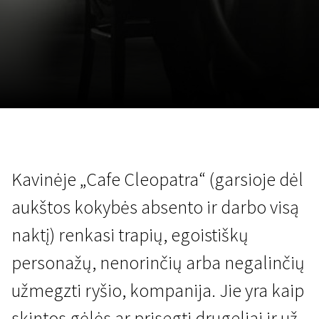
Lapkričio 5 - 22
2026
Kavinėje „Cafe Cleopatra“ (garsioje dėl
aukštos kokybės absento ir darbo visą
naktį) renkasi trapių, egoistiškų
personažų, nenorinčių arba negalinčių
užmegzti ryšio, kompanija. Jie yra kaip
skintos gėlės ar prisegti drugeliai ir už