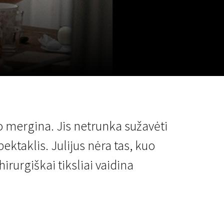
a
SCA vasara
...
o mergina. Jis netrunka sužavėti
ektaklis. Julijus nėra tas, kuo
rurgiškai tiksliai vaidina