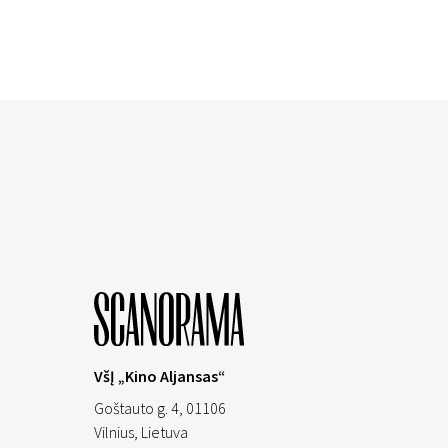
VšĮ „Kino Aljansas“
Goštauto g. 4, 01106
Vilnius,
Lietuva