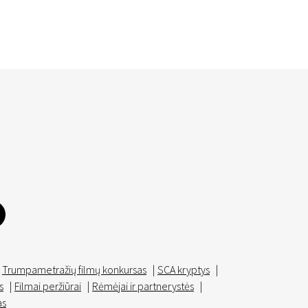
Trumpametražių filmų konkursas
|
SCA kryptys
|
s
|
Filmai peržiūrai
|
Rėmėjai ir partnerystės
|
as