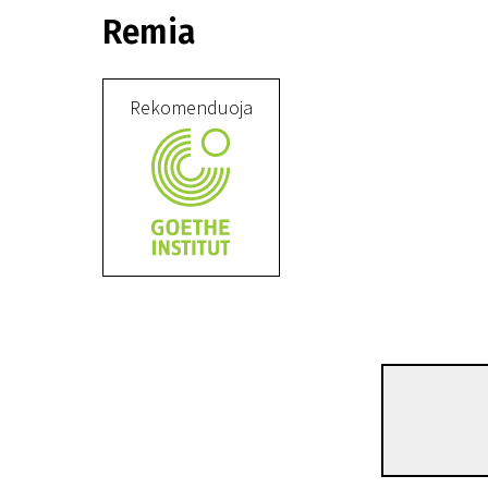
Remia
Rekomenduoja
Kertant Europą
Aksioma
1 val. 52 min. | Drama | N-13