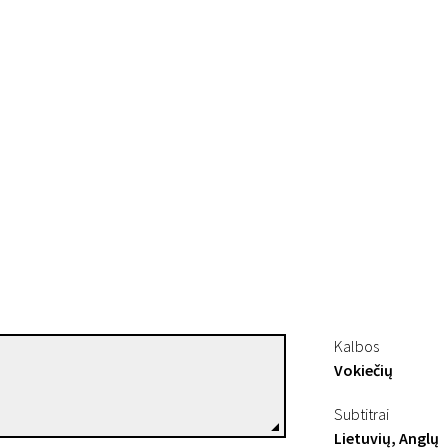
Kalbos
Vokiečių
Jöns Jönsson
Režisierius(-ė)
Subtitrai
Lietuvių, Anglų