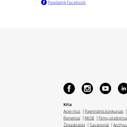
Pasidalink Facebook
Kita
Apie mus
|
Pagrindinis konkursas
|
Renginiai
|
MIOB
|
Filmų platinima
Žiniasklaida
|
Savanoriai
|
Archyv