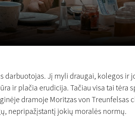
LT
Scanorama
Naujienos
Program
 darbuotojas. Jį myli draugai, kolegos ir j
ir plačia erudicija. Tačiau visa tai tėra sp
oginėje dramoje Moritzas von Treunfelsas chi
, nepripažįstantį jokių moralės normų.