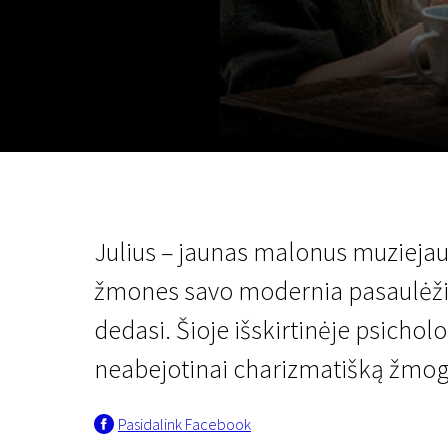
Lapkričio 5 - 22
2026
Julius – jaunas malonus muziejaus
žmones savo modernia pasaulėžiūra 
dedasi. Šioje išskirtinėje psichol
neabejotinai charizmatišką žmogų
Pasidalink Facebook