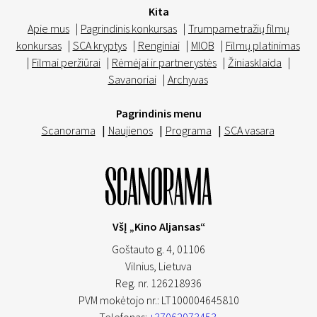
Kita
Apie mus
|
Pagrindinis konkursas
|
Trumpametražių filmų
konkursas
|
SCA kryptys
|
Renginiai
|
MIOB
|
Filmų platinimas
|
Filmai peržiūrai
|
Rėmėjai ir partnerystės
|
Žiniasklaida
|
Savanoriai
|
Archyvas
Pagrindinis menu
Scanorama
|
Naujienos
|
Programa
|
SCA vasara
VšĮ „Kino Aljansas“
Goštauto g. 4, 01106
Vilnius,
Lietuva
Reg. nr. 126218936
PVM mokėtojo nr.: LT100004645810