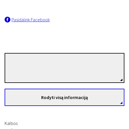
Pasidalink Facebook
Europa trumpai
Armadila
Gorana Jovanović
Režisierius(-ė)
11 min. | Drama | N-16
Rodyti visą informaciją
Kalbos