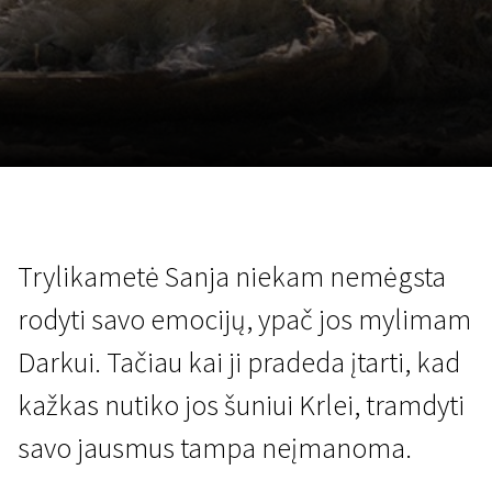
Lapkričio 5 - 22
2026
Trylikametė Sanja niekam nemėgsta
rodyti savo emocijų, ypač jos mylimam
Darkui. Tačiau kai ji pradeda įtarti, kad
kažkas nutiko jos šuniui Krlei, tramdyti
savo jausmus tampa neįmanoma.