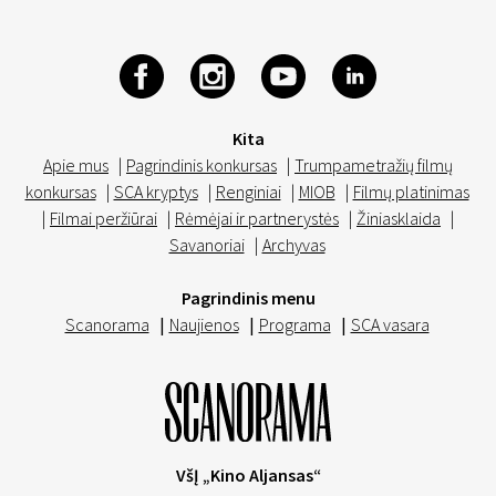
Kita
Apie mus
|
Pagrindinis konkursas
|
Trumpametražių filmų
konkursas
|
SCA kryptys
|
Renginiai
|
MIOB
|
Filmų platinimas
|
Filmai peržiūrai
|
Rėmėjai ir partnerystės
|
Žiniasklaida
|
Savanoriai
|
Archyvas
Pagrindinis menu
Scanorama
|
Naujienos
|
Programa
|
SCA vasara
VšĮ „Kino Aljansas“