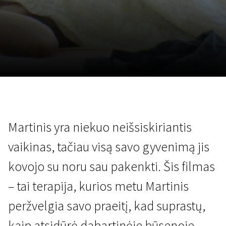
Lapkričio 5 - 22
2026
Martinis yra niekuo neišsiskiriantis
vaikinas, tačiau visą savo gyvenimą jis
kovojo su noru sau pakenkti. Šis filmas
– tai terapija, kurios metu Martinis
peržvelgia savo praeitį, kad suprastų,
kaip atsidūrė dabartinėje būsenoje.