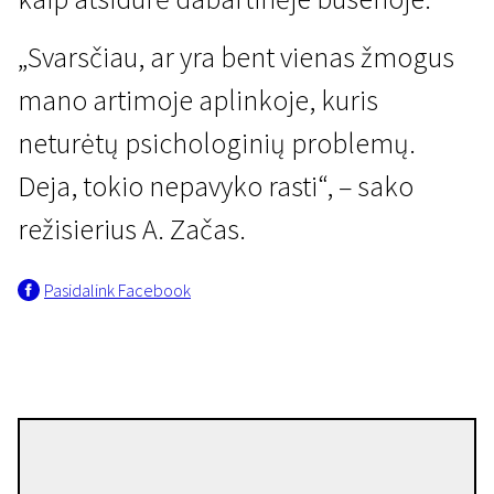
„Svarsčiau, ar yra bent vienas žmogus
mano artimoje aplinkoje, kuris
neturėtų psichologinių problemų.
Deja, tokio nepavyko rasti“, – sako
IV programa
režisierius A. Začas.
Terapija
19 min. | Drama | N-13
Pasidalink Facebook
Armands Začs
Režisierius(-ė)