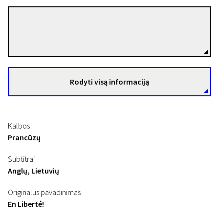
Pierre Salvadori
Režisierius(-ė)
Rodyti visą informaciją
Kalbos
Prancūzų
Subtitrai
Anglų, Lietuvių
Originalus pavadinimas
En Liberté!