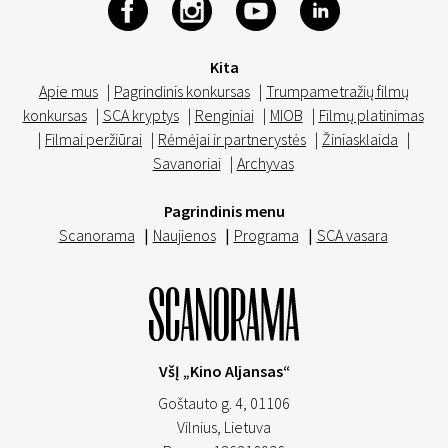
Kita
Apie mus
|
Pagrindinis konkursas
|
Trumpametražių filmų
konkursas
|
SCA kryptys
|
Renginiai
|
MIOB
|
Filmų platinimas
|
Filmai peržiūrai
|
Rėmėjai ir partnerystės
|
Žiniasklaida
|
Savanoriai
|
Archyvas
Pagrindinis menu
Scanorama
|
Naujienos
|
Programa
|
SCA vasara
VšĮ „Kino Aljansas“
Goštauto g. 4, 01106
Vilnius,
Lietuva