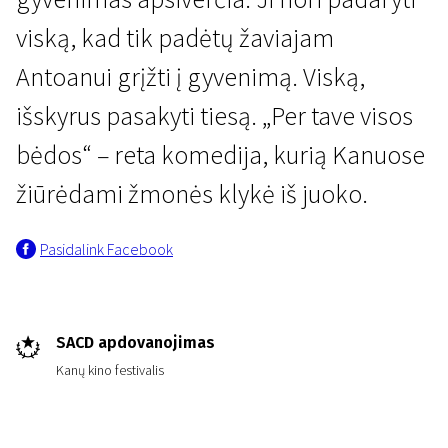
viską, kad tik padėtų žaviajam
Antoanui grįžti į gyvenimą. Viską,
išskyrus pasakyti tiesą. „Per tave visos
bėdos“ – reta komedija, kurią Kanuose
Kertant Europą
žiūrėdami žmonės klykė iš juoko.
Per tave visos bėdos
Pasidalink Facebook
1 val. 47 min. | Drama
SACD apdovanojimas
Kanų kino festivalis