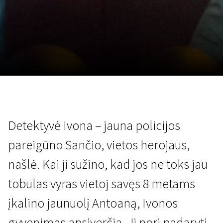
Lapkričio 5 - 22
2026
Detektyvė Ivona – jauna policijos
pareigūno Sančio, vietos herojaus,
našlė. Kai ji sužino, kad jos ne toks jau
tobulas vyras vietoj savęs 8 metams
įkalino jaunuolį Antoaną, Ivonos
gyvenimas apsiverčia. Ji nori padaryti