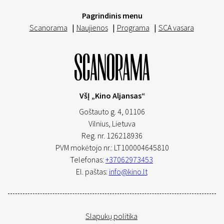
Pagrindinis menu
Scanorama
|
Naujienos
|
Programa
|
SCA vasara
VšĮ „Kino Aljansas“
Goštauto g. 4, 01106
Vilnius,
Lietuva
Reg. nr. 126218936
PVM mokėtojo nr.: LT100004645810
Telefonas:
+37062973453
El. paštas:
info@kino.lt
Slapukų politika