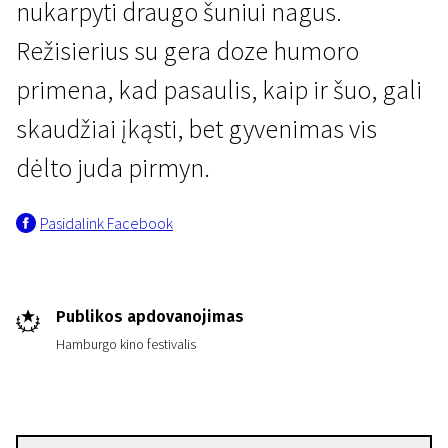
nukarpyti draugo šuniui nagus.
Režisierius su gera doze humoro
primena, kad pasaulis, kaip ir šuo, gali
skaudžiai įkąsti, bet gyvenimas vis
dėlto juda pirmyn.
Šiaurės retro
Nukarpyti šuniui nagus
Pasidalink Facebook
1 val. 44 min. | Drama
Publikos apdovanojimas
Hamburgo kino festivalis