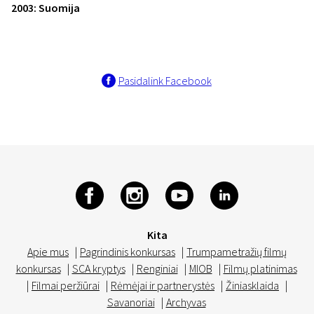
2003: Suomija
Pasidalink Facebook
Kita
Apie mus
|
Pagrindinis konkursas
|
Trumpametražių filmų
konkursas
|
SCA kryptys
|
Renginiai
|
MIOB
|
Filmų platinimas
|
Filmai peržiūrai
|
Rėmėjai ir partnerystės
|
Žiniasklaida
|
Savanoriai
|
Archyvas