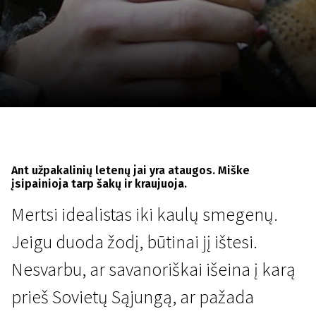
Lapkričio 5 - 22
2026
Ant užpakalinių letenų jai yra ataugos. Miške
įsipainioja tarp šakų ir kraujuoja.
Mertsi idealistas iki kaulų smegenų.
Jeigu duoda žodį, būtinai jį ištesi.
Nesvarbu, ar savanoriškai išeina į karą
prieš Sovietų Sąjungą, ar pažada