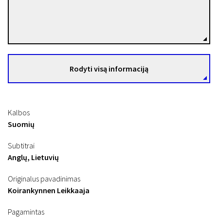
Markku Pölönen
Režisierius(-ė)
Rodyti visą informaciją
Kalbos
Suomių
Subtitrai
Anglų, Lietuvių
Originalus pavadinimas
Koirankynnen Leikkaaja
Pagamintas