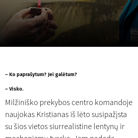
Lapkričio 5 - 22
2026
– Ko paprašytum? Jei galėtum?
– Visko.
Milžiniško prekybos centro komandoje
naujokas Kristianas iš lėto susipažįsta
su šios vietos siurrealistine lentynų ir