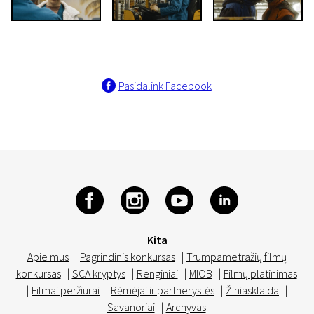
Pasidalink Facebook
Kita
Apie mus
|
Pagrindinis konkursas
|
Trumpametražių filmų
konkursas
|
SCA kryptys
|
Renginiai
|
MIOB
|
Filmų platinimas
|
Filmai peržiūrai
|
Rėmėjai ir partnerystės
|
Žiniasklaida
|
Savanoriai
|
Archyvas