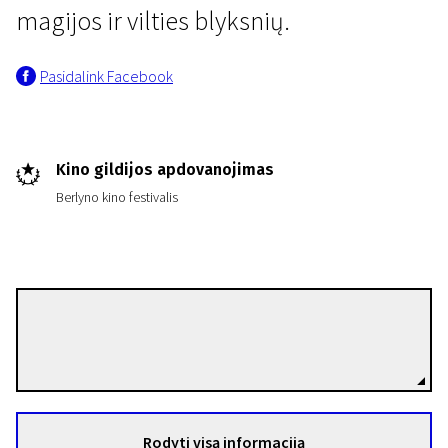
magijos ir vilties blyksnių.
Pasidalink Facebook
Kino gildijos apdovanojimas
Berlyno kino festivalis
Thomas Stuber
Režisierius(-ė)
Rodyti visą informaciją