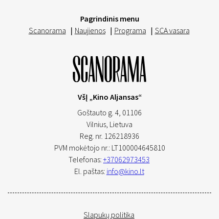
Pagrindinis menu
Scanorama
|
Naujienos
|
Programa
|
SCA vasara
VšĮ „Kino Aljansas“
Goštauto g. 4, 01106
Vilnius,
Lietuva
Reg. nr. 126218936
PVM mokėtojo nr.: LT100004645810
Telefonas:
+37062973453
El. paštas:
info@kino.lt
Slapukų politika