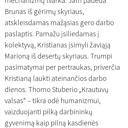
mechanizmų tvarka. Jam padeda
Brunas iš gėrimų skyriaus,
atskleisdamas mažąsias gero darbo
paslaptis. Pamažu įsiliedamas į
kolektyvą, Kristianas įsimyli žaviąją
Kertant Europą
Marioną iš desertų skyriaus. Trumpi
Krautuvų valsas
pasimatymai per pertraukas, priverčia
2 val. 5 min. | Drama
Kristianą laukti ateinančios darbo
dienos. Thomo Stuberio „Krautuvų
valsas“ – tikra odė humanizmui,
vaizduojanti pilką darbininkų
gyvenimą kaip pilną kasdienės