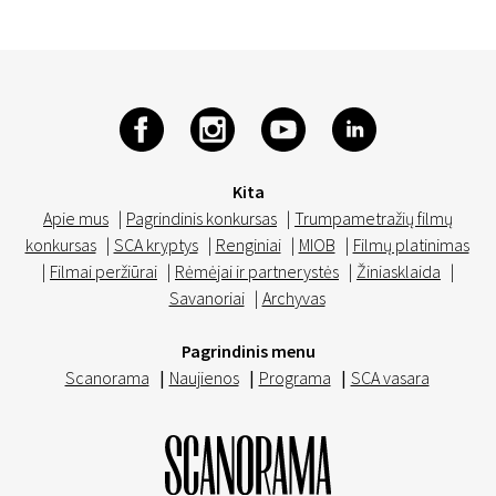
Kita
Apie mus
|
Pagrindinis konkursas
|
Trumpametražių filmų
konkursas
|
SCA kryptys
|
Renginiai
|
MIOB
|
Filmų platinimas
|
Filmai peržiūrai
|
Rėmėjai ir partnerystės
|
Žiniasklaida
|
Savanoriai
|
Archyvas
Pagrindinis menu
Scanorama
|
Naujienos
|
Programa
|
SCA vasara