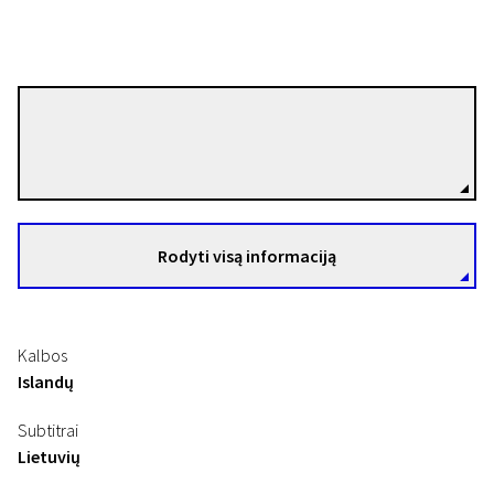
Baltasar Kormákur
Režisierius(-ė)
Rodyti visą informaciją
Kalbos
Islandų
Subtitrai
Lietuvių