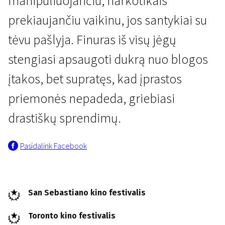
manipuliuojančiu, narkotikais
prekiaujančiu vaikinu, jos santykiai su
tėvu pašlyja. Finuras iš visų jėgų
stengiasi apsaugoti dukrą nuo blogos
įtakos, bet supratęs, kad įprastos
Naujienos iš Šiaurės
priemonės nepadeda, griebiasi
Priesaika
drastiškų sprendimų.
1 val. 50 min. | Drama, Trileris | N-13
Pasidalink Facebook
San Sebastiano kino festivalis
Toronto kino festivalis