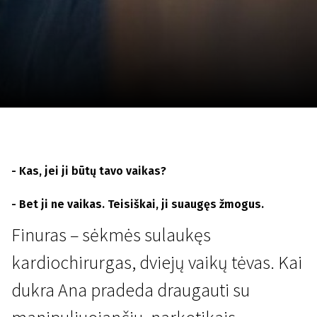
Lapkričio 5 - 22
2026
- Kas, jei ji būtų tavo vaikas?
- Bet ji ne vaikas. Teisiškai, ji suaugęs žmogus.
Finuras – sėkmės sulaukęs
kardiochirurgas, dviejų vaikų tėvas. Kai
dukra Ana pradeda draugauti su