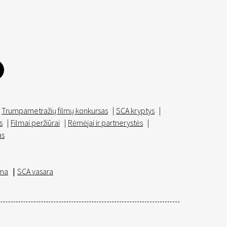
Trumpametražių filmų konkursas
|
SCA kryptys
|
s
|
Filmai peržiūrai
|
Rėmėjai ir partnerystės
|
as
ma
|
SCA vasara