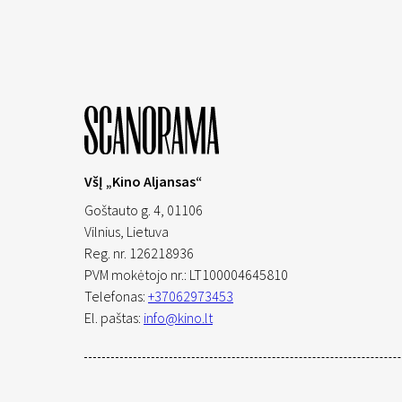
VšĮ „Kino Aljansas“
Goštauto g. 4, 01106
Vilnius,
Lietuva
Reg. nr. 126218936
PVM mokėtojo nr.: LT100004645810
Telefonas:
+37062973453
El. paštas:
info@kino.lt