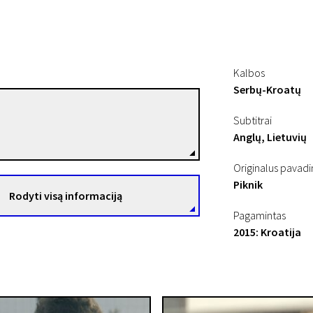
Kalbos
Serbų-Kroatų
Jure Pavlović
Subtitrai
Režisierius(-ė)
Anglų, Lietuvių
Originalus pavad
Piknik
Rodyti visą informaciją
Pagamintas
2015: Kroatija