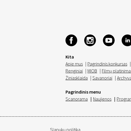
Kita
Apie mus
|
Pagrindinis konkursas
|
Renginiai
|
MIOB
|
Filmų platinima
Žiniasklaida
|
Savanoriai
|
Archyv
Pagrindinis menu
Scanorama
|
Naujienos
|
Progra
Slapukų politika