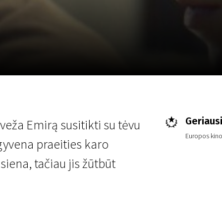
LT
Scanorama
Naujienos
Program
Geriaus
veža Emirą susitikti su tėvu
Europos kin
gyvena praeities karo
 siena, tačiau jis žūtbūt