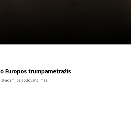
a
SCA vasara
...
io Europos trumpametražis
o akademijos apdovanojimas