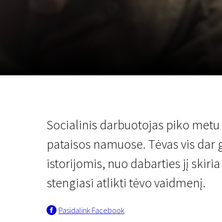
Lapkričio 5 - 22
2026
Socialinis darbuotojas piko metu 
pataisos namuose. Tėvas vis dar 
istorijomis, nuo dabarties jį skiria
stengiasi atlikti tėvo vaidmenį.
Pasidalink Facebook