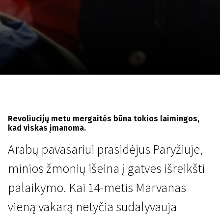
Lapkričio 5 - 22
2026
Revoliucijų metu mergaitės būna tokios laimingos,
kad viskas įmanoma.
Arabų pavasariui prasidėjus Paryžiuje,
minios žmonių išeina į gatves išreikšti
palaikymo. Kai 14-metis Marvanas
vieną vakarą netyčia sudalyvauja