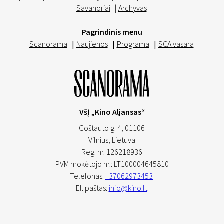
Savanoriai
|
Archyvas
Pagrindinis menu
Scanorama
|
Naujienos
|
Programa
|
SCA vasara
VšĮ „Kino Aljansas“
Goštauto g. 4, 01106
Vilnius,
Lietuva
Reg. nr. 126218936
PVM mokėtojo nr.: LT100004645810
Telefonas:
+37062973453
El. paštas:
info@kino.lt