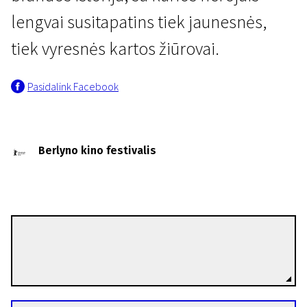
lengvai susitapatins tiek jaunesnės,
tiek vyresnės kartos žiūrovai.
Pasidalink Facebook
Berlyno kino festivalis
Ramzi Ben Sliman
Režisierius(-ė)