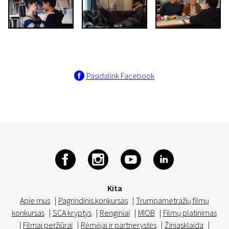
Pasidalink Facebook
Kita
Apie mus
|
Pagrindinis konkursas
|
Trumpametražių filmų
konkursas
|
SCA kryptys
|
Renginiai
|
MIOB
|
Filmų platinimas
|
Filmai peržiūrai
|
Rėmėjai ir partnerystės
|
Žiniasklaida
|