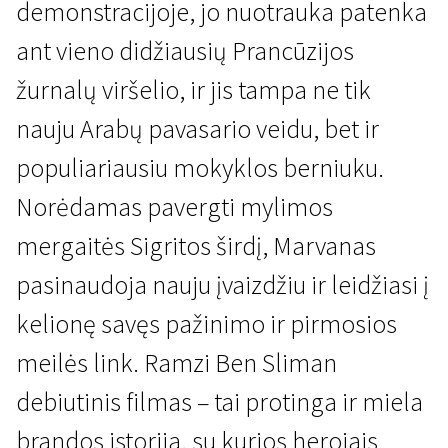
demonstracijoje, jo nuotrauka patenka
ant vieno didžiausių Prancūzijos
žurnalų viršelio, ir jis tampa ne tik
nauju Arabų pavasario veidu, bet ir
populiariausiu mokyklos berniuku.
Atsivesk mamą ir tėtį
Norėdamas pavergti mylimos
Mano revoliucija
mergaitės Sigritos širdį, Marvanas
1 val. 20 min. | Drama | V - visai šeimai
pasinaudoja nauju įvaizdžiu ir leidžiasi į
kelionę savęs pažinimo ir pirmosios
meilės link. Ramzi Ben Sliman
debiutinis filmas – tai protinga ir miela
brandos istorija, su kurios herojais