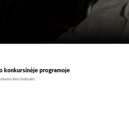
a
SCA vasara
...
o konkursinėje programoje
Lokarno kino festivalis