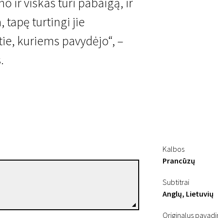
 ir viskas turi pabaigą, ir
 tapę turtingi jie
tie, kuriems pavydėjo“, –
.
Kalbos
Prancūzų
Otar Iosseliani
Subtitrai
Režisierius(-ė)
Anglų, Lietuvių
Originalus pavad