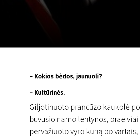
Lapkričio 5 - 22
2026
– Kokios bėdos, jaunuoli?
– Kultūrinės.
Giljotinuoto prancūzo kaukolė po
buvusio namo lentynos, praeiviai
pervažiuoto vyro kūną po vartais, 