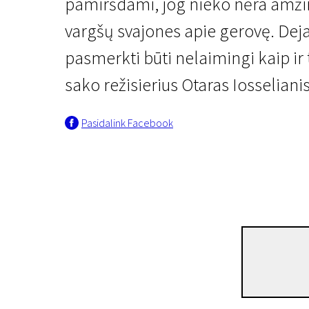
pamiršdami, jog nieko nėra amžino
vargšų svajones apie gerovę. Deja,
pasmerkti būti nelaimingi kaip ir 
sako režisierius Otaras Iosselianis
Pasidalink Facebook