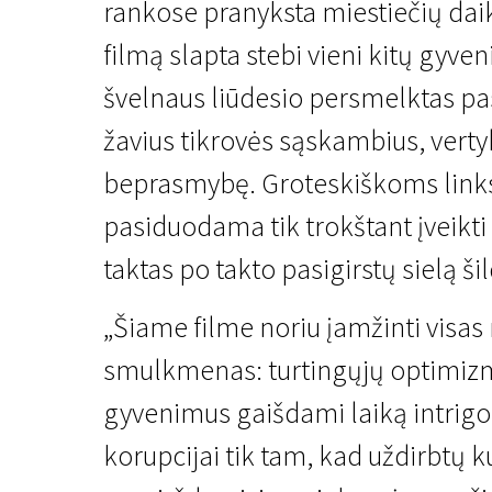
rankose pranyksta miestiečių daik
filmą slapta stebi vieni kitų gyven
švelnaus liūdesio persmelktas pa
žavius tikrovės sąskambius, vertyb
beprasmybę. Groteskiškoms lin
Kertant Europą
pasiduodama tik trokštant įveikt
Žiemos daina
taktas po takto pasigirstų sielą ši
1 val. 57 min. | Drama, Komedija | N-13
„Šiame filme noriu įamžinti visa
smulkmenas: turtingųjų optimizmą
gyvenimus gaišdami laiką intrigo
korupcijai tik tam, kad uždirbtų 