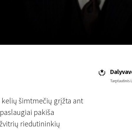
LT
Scanorama
Naujienos
Program
Dalyvav
Tarptautinis 
 kelių šimtmečių grįžta ant
 paslaugiai pakiša
žvitrių riedutininkių