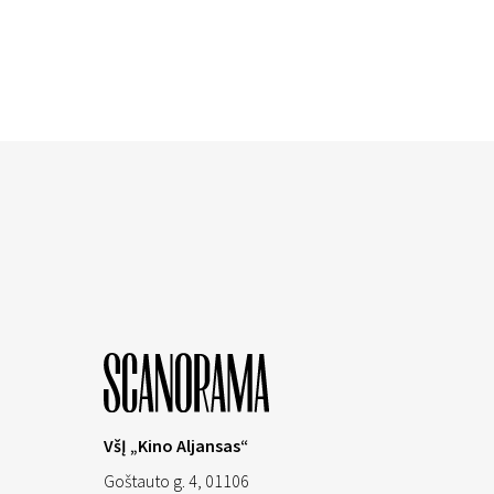
VšĮ „Kino Aljansas“
Goštauto g. 4, 01106