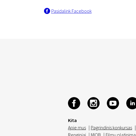
Pasidalink Facebook
Kita
Apie mus
|
Pagrindinis konkursas
|
Renginiai
|
MIOB
|
Filmų platinima