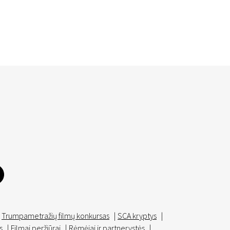
Trumpametražių filmų konkursas
|
SCA kryptys
|
s
|
Filmai peržiūrai
|
Rėmėjai ir partnerystės
|