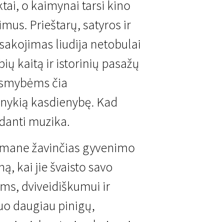
tai, o kaimynai tarsi kino
imus. Prieštarų, satyros ir
sakojimas liudija netobulai
ių kaitą ir istorinių pasažų
ksmybėms čia
i nykią kasdienybę. Kad
ldanti muzika.
s mane žavinčias gyvenimo
, kai jie švaisto savo
ms, dviveidiškumui ir
kuo daugiau pinigų,