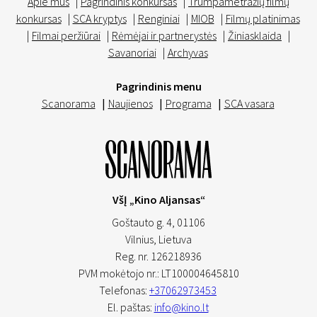
Apie mus
|
Pagrindinis konkursas
|
Trumpametražių filmų
konkursas
|
SCA kryptys
|
Renginiai
|
MIOB
|
Filmų platinimas
|
Filmai peržiūrai
|
Rėmėjai ir partnerystės
|
Žiniasklaida
|
Savanoriai
|
Archyvas
Pagrindinis menu
Scanorama
|
Naujienos
|
Programa
|
SCA vasara
VšĮ „Kino Aljansas“
Goštauto g. 4, 01106
Vilnius,
Lietuva
Reg. nr. 126218936
PVM mokėtojo nr.: LT100004645810
Telefonas:
+37062973453
El. paštas:
info@kino.lt