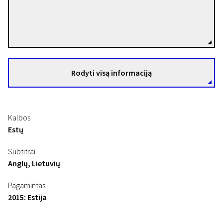
Veiko Õunpuu
Režisierius(-ė)
Rodyti visą informaciją
Kalbos
Estų
Subtitrai
Anglų, Lietuvių
Pagamintas
2015: Estija