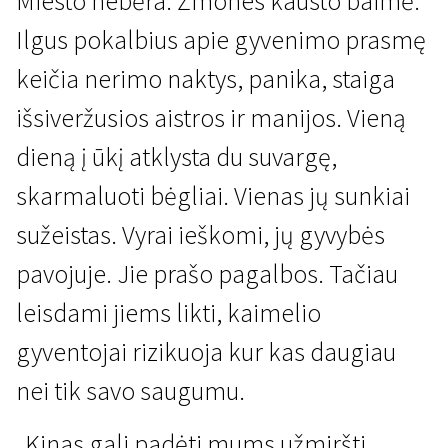
Miesto nebėra. Žmones kausto baimė.
Ilgus pokalbius apie gyvenimo prasmę
keičia nerimo naktys, panika, staiga
išsiveržusios aistros ir manijos. Vieną
dieną į ūkį atklysta du suvargę,
Kertant Europą
skarmaluoti bėgliai. Vienas jų sunkiai
Roukli
sužeistas. Vyrai ieškomi, jų gyvybės
1 val. 39 min. | Drama | N-13
pavojuje. Jie prašo pagalbos. Tačiau
leisdami jiems likti, kaimelio
gyventojai rizikuoja kur kas daugiau
nei tik savo saugumu.
„Kinas gali padėti mums užmiršti