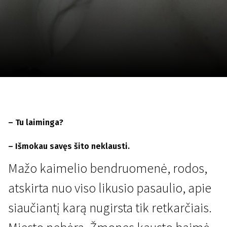
Lapkričio 5 - 22
2026
– Tu laiminga?
– Išmokau savęs šito neklausti.
Mažo kaimelio bendruomenė, rodos,
atskirta nuo viso likusio pasaulio, apie
siaučiantį karą nugirsta tik retkarčiais.