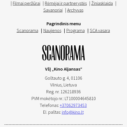
|
Filmai peržiūrai
|
Rėmėjai ir partnerystės
|
Žiniasklaida
|
Savanoriai
|
Archyvas
Pagrindinis menu
Scanorama
|
Naujienos
|
Programa
|
SCA vasara
VšĮ „Kino Aljansas“
Goštauto g. 4, 01106
Vilnius,
Lietuva
Reg. nr. 126218936
PVM mokėtojo nr.: LT100004645810
Telefonas:
+37062973453
El. paštas:
info@kino.lt