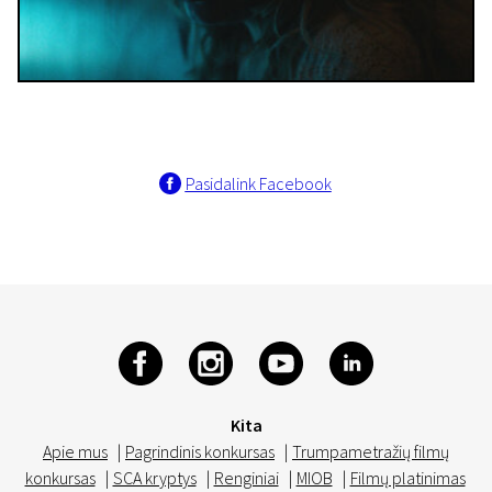
Pasidalink Facebook
Kita
Apie mus
|
Pagrindinis konkursas
|
Trumpametražių filmų
konkursas
|
SCA kryptys
|
Renginiai
|
MIOB
|
Filmų platinimas