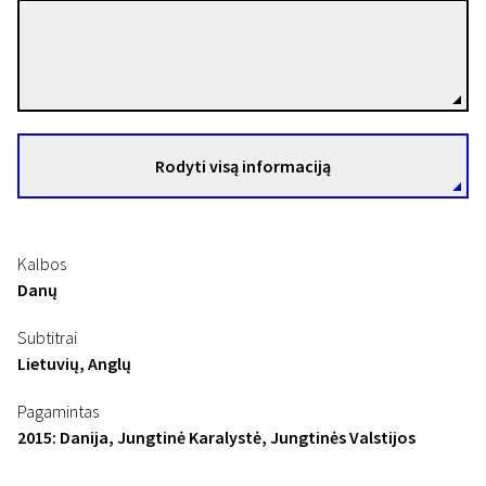
Jeppe Rønde
Režisierius(-ė)
Rodyti visą informaciją
Kalbos
Danų
Subtitrai
Lietuvių, Anglų
Pagamintas
2015: Danija, Jungtinė Karalystė, Jungtinės Valstijos