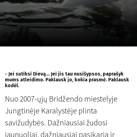
Lapkričio 5 - 22
2026
- Jei sutiksi Dievą... Jei jis tau nusišypsos, paprašyk
mums atleidimo. Paklausk jo, kokia prasmė. Paklausk
kodėl.
Nuo 2007-ųjų Bridžendo miestelyje
Jungtinėje Karalystėje plinta
savižudybės. Dažniausiai žudosi
jaunuoliai, dažniausiai pasikaria ir