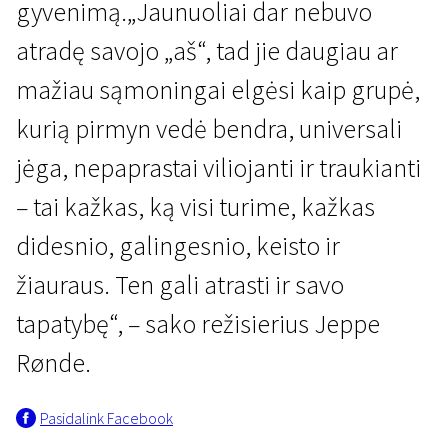
gyvenimą.„Jaunuoliai dar nebuvo
atradę savojo „aš“, tad jie daugiau ar
mažiau sąmoningai elgėsi kaip grupė,
kurią pirmyn vedė bendra, universali
jėga, nepaprastai viliojanti ir traukianti
– tai kažkas, ką visi turime, kažkas
didesnio, galingesnio, keisto ir
žiauraus. Ten gali atrasti ir savo
tapatybę“, – sako režisierius Jeppe
Rønde.
Pasidalink Facebook