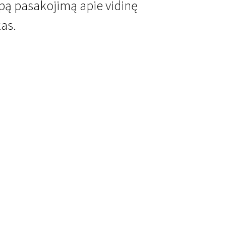
mpą pasakojimą apie vidinę
kas.