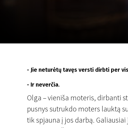
Lapkričio 5 - 22
2026
- Jie neturėtų tavęs versti dirbti per v
- Ir neverčia.
Olga – vieniša moteris, dirbanti 
pusnys sutrukdo moters lauktą susi
tik spjauna į jos darbą. Galiausiai