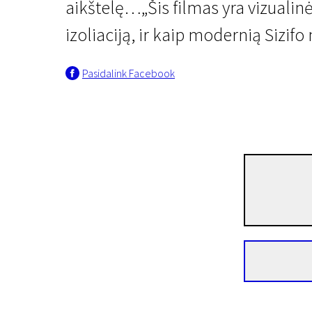
aikštelę…„Šis filmas yra vizualin
izoliaciją, ir kaip modernią Sizifo
Pasidalink Facebook
III Programa
Olga
15 min. | Drama | N/A