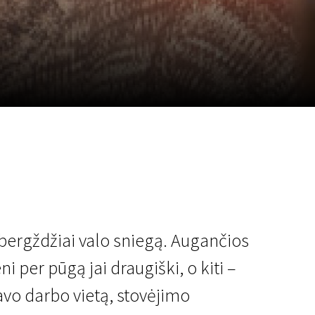
a
SCA vasara
...
 bergždžiai valo sniegą. Augančios
 per pūgą jai draugiški, o kiti –
 savo darbo vietą, stovėjimo