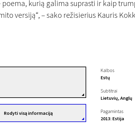
ė poema, kurią galima suprasti ir kaip tru
 mito versiją“, – sako režisierius Kauris Kok
Kalbos
Estų
Kaur Kokk
Režisierius(-ė)
Subtitrai
Lietuvių, Anglų
Pagamintas
Rodyti visą informaciją
2013: Estija