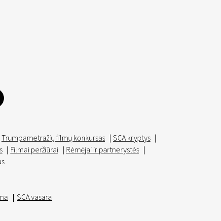
Trumpametražių filmų konkursas
|
SCA kryptys
|
s
|
Filmai peržiūrai
|
Rėmėjai ir partnerystės
|
as
ma
|
SCA vasara