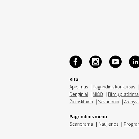
Kita
Apie mus
|
Pagrindinis konkursas
|
Renginiai
|
MIOB
|
Filmų platinima
Žiniasklaida
|
Savanoriai
|
Archyv
Pagrindinis menu
Scanorama
|
Naujienos
|
Progra