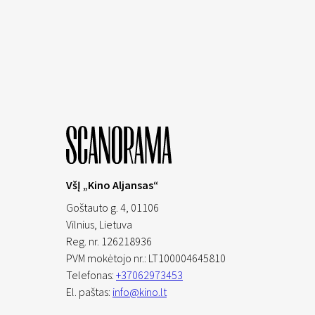
VšĮ „Kino Aljansas“
Goštauto g. 4, 01106
Vilnius,
Lietuva
Reg. nr. 126218936
PVM mokėtojo nr.: LT100004645810
Telefonas:
+37062973453
El. paštas:
info@kino.lt