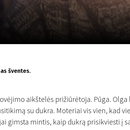
LT
Scanorama
Naujienos
Program
isas šventes.
stovėjimo aikštelės prižiūrėtoja. Pūga. Olga
tikimą su dukra. Moteriai vis vien, kad vieni
 jai gimsta mintis, kaip dukrą prisikviesti į