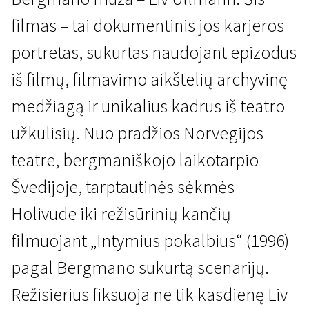
filmas – tai dokumentinis jos karjeros
portretas, sukurtas naudojant epizodus
iš filmų, filmavimo aikštelių archyvinę
medžiagą ir unikalius kadrus iš teatro
Liv Ullmann iš arčiau
Liv Ullmann - scenos iš
užkulisių. Nuo pradžios Norvegijos
gyvenimo
teatre, bergmaniškojo laikotarpio
1 val. 17 min. | Dokumentinis | N/A
Švedijoje, tarptautinės sėkmės
Holivude iki režisūrinių kančių
filmuojant „Intymius pokalbius“ (1996)
pagal Bergmano sukurtą scenarijų.
Režisierius fiksuoja ne tik kasdienę Liv