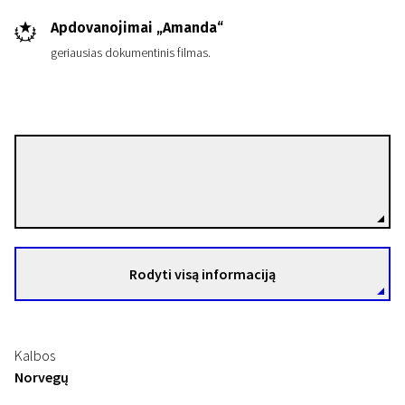
Apdovanojimai „Amanda“
geriausias dokumentinis filmas.
Edvard Hambro
Režisierius(-ė)
Rodyti visą informaciją
Kalbos
Norvegų