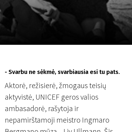
Lapkričio 5 - 22
2026
- Svarbu ne sėkmė, svarbiausia esi tu pats.
Aktorė, režisierė, žmogaus teisių
aktyvistė, UNICEF geros valios
ambasadorė, rašytoja ir
nepamirštamoji meistro Ingmaro
Bergmano mūza – Liv Ullmann. Šis