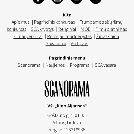
Kita
Apie mus
|
Pagrindinis konkursas
|
Trumpametražių filmų
konkursas
|
SCA kryptys
|
Renginiai
|
MIOB
|
Filmų platinimas
|
Filmai peržiūrai
|
Rėmėjai ir partnerystės
|
Žiniasklaida
|
Savanoriai
|
Archyvas
Pagrindinis menu
Scanorama
|
Naujienos
|
Programa
|
SCA vasara
VšĮ „Kino Aljansas“
Goštauto g. 4, 01106
Vilnius,
Lietuva
Reg. nr. 126218936