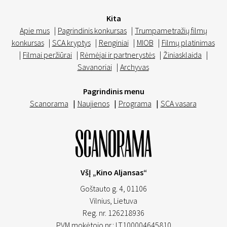
Kita
Apie mus
|
Pagrindinis konkursas
|
Trumpametražių filmų
konkursas
|
SCA kryptys
|
Renginiai
|
MIOB
|
Filmų platinimas
|
Filmai peržiūrai
|
Rėmėjai ir partnerystės
|
Žiniasklaida
|
Savanoriai
|
Archyvas
Pagrindinis menu
Scanorama
|
Naujienos
|
Programa
|
SCA vasara
VšĮ „Kino Aljansas“
Goštauto g. 4, 01106
Vilnius,
Lietuva
Reg. nr. 126218936
PVM mokėtojo nr.: LT100004645810