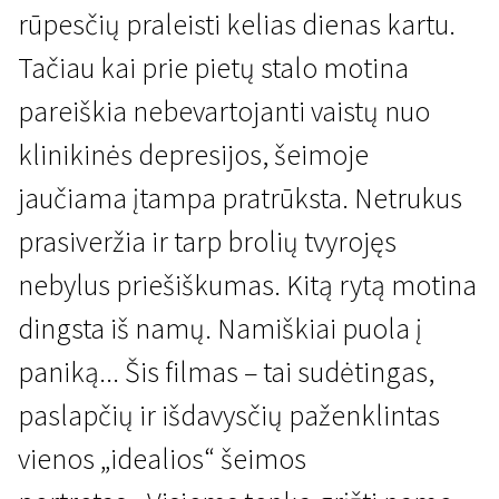
rūpesčių praleisti kelias dienas kartu.
Tačiau kai prie pietų stalo motina
pareiškia nebevartojanti vaistų nuo
klinikinės depresijos, šeimoje
jaučiama įtampa pratrūksta. Netrukus
Kertant Europą
prasiveržia ir tarp brolių tvyrojęs
Kas lieka
nebylus priešiškumas. Kitą rytą motina
1 val. 25 min. | Drama | N/A
dingsta iš namų. Namiškiai puola į
paniką... Šis filmas – tai sudėtingas,
paslapčių ir išdavysčių paženklintas
vienos „idealios“ šeimos