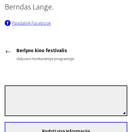
Berndas Lange.
Pasidalink Facebook
Berlyno kino festivalis
dalyvavo konkursinėje programoje.
Hans-Christian Schmid
Režisierius(-ė)
Rodyti visą informaciją