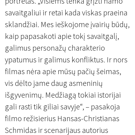
portretas. „Visiems tenka grįžti namo
savaitgaliui ir retai kada viskas praeina
sklandžiai. Mes ieškojome įvairių būdų,
kaip papasakoti apie tokį savaitgalį,
galimus personažų charakterio
ypatumus ir galimus konfliktus. Ir nors
filmas nėra apie mūsų pačių šeimas,
vis dėlto jame daug asmeninių
išgyvenimų. Medžiagą tokiai istorijai
gali rasti tik giliai savyje“, – pasakoja
filmo režisierius Hansas-Christianas
Schmidas ir scenarijaus autorius