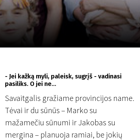
Lapkričio 5 - 22
2026
- Jei kažką myli, paleisk, sugrįš - vadinasi
pasiliks. O jei ne...
Savaitgalis gražiame provincijos name.
Tėvai ir du sūnūs – Marko su
mažamečiu sūnumi ir Jakobas su
mergina – planuoja ramiai, be jokių